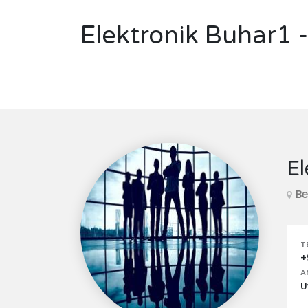
Elektronik Buhar1 -
El
Be
T
+
A
U