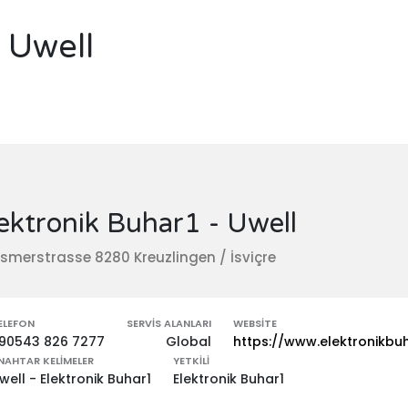
 Uwell
ektronik Buhar1 - Uwell
smerstrasse 8280 Kreuzlingen / İsviçre
ELEFON
SERVIS ALANLARI
WEBSITE
90543 826 7277
Global
https://www.elektronikbuh
NAHTAR KELIMELER
YETKILI
well - Elektronik Buhar1
Elektronik Buhar1