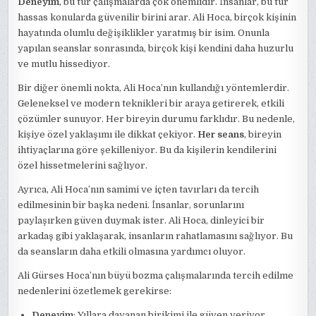
Deneyim
, bu tür çalışmalarda çok önemlidir. İnsanlar, bu tür
hassas konularda güvenilir birini arar. Ali Hoca, birçok kişinin
hayatında olumlu değişiklikler yaratmış bir isim. Onunla
yapılan seanslar sonrasında, birçok kişi kendini daha huzurlu
ve mutlu hissediyor.
Bir diğer önemli nokta, Ali Hoca’nın kullandığı yöntemlerdir.
Geleneksel ve modern teknikleri bir araya getirerek, etkili
çözümler sunuyor. Her bireyin durumu farklıdır. Bu nedenle,
kişiye özel yaklaşımı ile dikkat çekiyor.
Her seans
, bireyin
ihtiyaçlarına göre şekilleniyor. Bu da kişilerin kendilerini
özel hissetmelerini sağlıyor.
Ayrıca, Ali Hoca’nın samimi ve içten tavırları da tercih
edilmesinin bir başka nedeni. İnsanlar, sorunlarını
paylaşırken güven duymak ister. Ali Hoca, dinleyici bir
arkadaş gibi yaklaşarak, insanların rahatlamasını sağlıyor. Bu
da seansların daha etkili olmasına yardımcı oluyor.
Ali Gürses Hoca’nın büyü bozma çalışmalarında tercih edilme
nedenlerini özetlemek gerekirse:
Deneyim
: Yıllara dayanan birikimi ile güven veriyor.