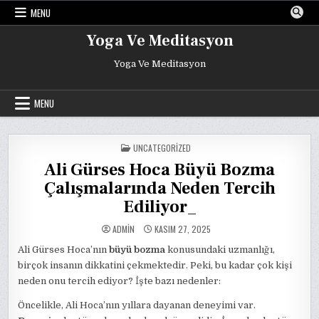
Skip
MENU
to
content
Yoga Ve Meditasyon
Yoga Ve Meditasyon
MENU
POSTED
UNCATEGORIZED
IN
Ali Gürses Hoca Büyü Bozma
Çalışmalarında Neden Tercih
Ediliyor_
ADMIN
KASIM 27, 2025
Ali Gürses Hoca’nın
büyü bozma
konusundaki uzmanlığı,
birçok insanın dikkatini çekmektedir. Peki, bu kadar çok kişi
neden onu tercih ediyor? İşte bazı nedenler:
Öncelikle, Ali Hoca’nın yıllara dayanan deneyimi var.