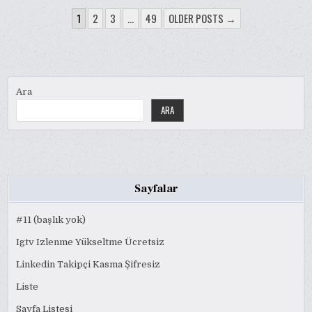
YAZI
1
2
3
…
49
OLDER POSTS →
SAYFALAMASI
Ara
ARA
Sayfalar
#11 (başlık yok)
Igtv Izlenme Yükseltme Ücretsiz
Linkedin Takipçi Kasma Şifresiz
Liste
Sayfa Listesi