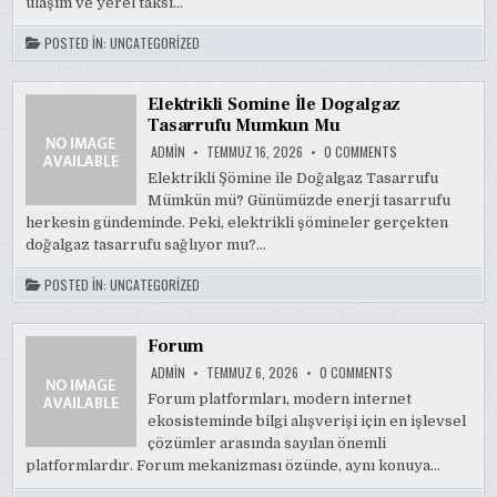
ulaşım ve yerel taksi…
POSTED IN:
UNCATEGORIZED
Elektrikli Somine İle Dogalgaz
Tasarrufu Mumkun Mu
ON
ADMIN
TEMMUZ 16, 2026
0 COMMENTS
ELEKTRIKLI
SOMINE
Elektrikli Şömine ile Doğalgaz Tasarrufu
İLE
Mümkün mü? Günümüzde enerji tasarrufu
DOGALGAZ
TASARRUFU
herkesin gündeminde. Peki, elektrikli şömineler gerçekten
MUMKUN
MU
doğalgaz tasarrufu sağlıyor mu?…
POSTED IN:
UNCATEGORIZED
Forum
ON
ADMIN
TEMMUZ 6, 2026
0 COMMENTS
FORUM
Forum platformları, modern internet
ekosisteminde bilgi alışverişi için en işlevsel
çözümler arasında sayılan önemli
platformlardır. Forum mekanizması özünde, aynı konuya…