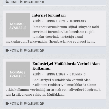
POSTED IN:
UNCATEGORIZED
internet forumları
ON
ADMIN
TEMMUZ 6, 2026
0 COMMENTS
INTERNET
FORUMLARI
İnternet Forumlarının Dijital Dünyada Rolü
çevrimiçi forumlar, katılımcıların çeşitli
temalar üzerinde tartıştığı sanal
mekanlardur. Bu kaynaklar {hem başlangıç seviyesi hem…
POSTED IN:
UNCATEGORIZED
Endustriyel Mutfaklarda Verimli Alan
Kullanimi
ON
ADMIN
TEMMUZ 1, 2026
0 COMMENTS
ENDUSTRIYEL
MUTFAKLARDA
Endüstriyel Mutfaklarda Verimli Alan
VERIMLI
Kullanımı Endüstriyel mutfaklarda alanın
ALAN
KULLANIMI
etkin kullanımı, verimliliği artırmak ve maliyetleri düşürmek
için kritik öneme sahiptir. Mutfaklar,…
POSTED IN:
UNCATEGORIZED