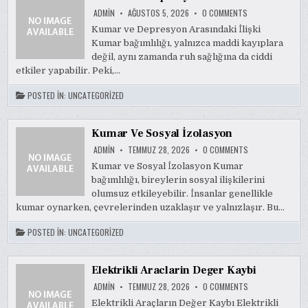
ON
ADMIN
AĞUSTOS 5, 2026
0 COMMENTS
KUMAR
VE
Kumar ve Depresyon Arasındaki İlişki
DEPRESYON
Kumar bağımlılığı, yalnızca maddi kayıplara
ARASINDAKI
İLISKI
değil, aynı zamanda ruh sağlığına da ciddi
etkiler yapabilir. Peki,…
POSTED IN:
UNCATEGORIZED
Kumar Ve Sosyal İzolasyon
ON
ADMIN
TEMMUZ 28, 2026
0 COMMENTS
KUMAR
VE
Kumar ve Sosyal İzolasyon Kumar
SOSYAL
bağımlılığı, bireylerin sosyal ilişkilerini
İZOLASYON
olumsuz etkileyebilir. İnsanlar genellikle
kumar oynarken, çevrelerinden uzaklaşır ve yalnızlaşır. Bu…
POSTED IN:
UNCATEGORIZED
Elektrikli Araclarin Deger Kaybi
ON
ADMIN
TEMMUZ 28, 2026
0 COMMENTS
ELEKTRIKLI
ARACLARIN
Elektrikli Araçların Değer Kaybı Elektrikli