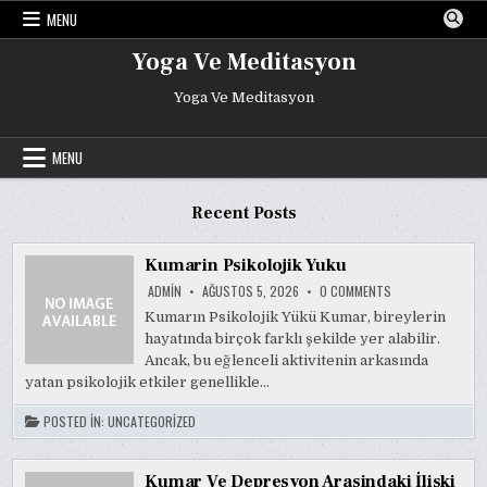
Skip
MENU
to
content
Yoga Ve Meditasyon
Yoga Ve Meditasyon
MENU
Recent Posts
Kumarin Psikolojik Yuku
ON
ADMIN
AĞUSTOS 5, 2026
0 COMMENTS
KUMARIN
PSIKOLOJIK
Kumarın Psikolojik Yükü Kumar, bireylerin
YUKU
hayatında birçok farklı şekilde yer alabilir.
Ancak, bu eğlenceli aktivitenin arkasında
yatan psikolojik etkiler genellikle…
POSTED IN:
UNCATEGORIZED
Kumar Ve Depresyon Arasindaki İliski