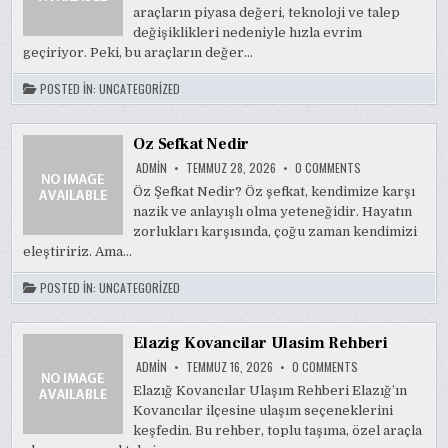
DEGER
araçların piyasa değeri, teknoloji ve talep
KAYBI
değişiklikleri nedeniyle hızla evrim
geçiriyor. Peki, bu araçların değer…
POSTED IN:
UNCATEGORIZED
Oz Sefkat Nedir
ON
ADMIN
TEMMUZ 28, 2026
0 COMMENTS
OZ
SEFKAT
Öz Şefkat Nedir? Öz şefkat, kendimize karşı
NEDIR
nazik ve anlayışlı olma yeteneğidir. Hayatın
zorlukları karşısında, çoğu zaman kendimizi
eleştiririz. Ama…
POSTED IN:
UNCATEGORIZED
Elazig Kovancilar Ulasim Rehberi
ON
ADMIN
TEMMUZ 16, 2026
0 COMMENTS
ELAZIG
KOVANCILAR
Elazığ Kovancılar Ulaşım Rehberi Elazığ’ın
ULASIM
Kovancılar ilçesine ulaşım seçeneklerini
REHBERI
keşfedin. Bu rehber, toplu taşıma, özel araçla