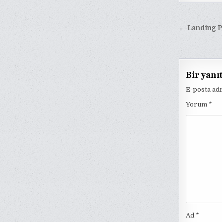
Yazı
← Landing P
gezinm
Bir yanı
E-posta ad
Yorum
*
Ad
*