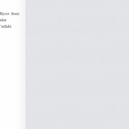
iyor. Bazı
nlar
’ndaki