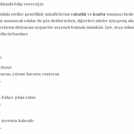
kkında bilgi vereceğiz.
ndaki oteller genellikle misafirlerine
rahatlık
ve
konfor
sunmayı hedefl
iz manzaralı odalar ile göz doldururken, diğerleri aileler için geniş ala
erkesin ihtiyacına uygun bir seçenek bulmak mümkün. İşte, Avşa Adası
llerin bazıları:
ı
 Hotel
arası, yüzme havuzu, restoran
L
, bahçe, plaja yakın
L
l
 ücretsiz kahvaltı
L