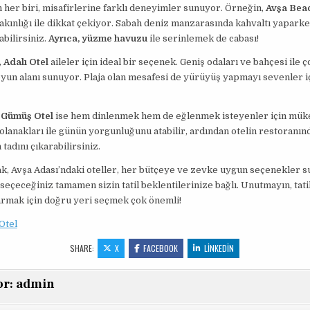
n her biri, misafirlerine farklı deneyimler sunuyor. Örneğin,
Avşa Bea
yakınlığı ile dikkat çekiyor. Sabah deniz manzarasında kahvaltı yapark
abilirsiniz.
Ayrıca, yüzme havuzu
ile serinlemek de cabası!
,
Adalı Otel
aileler için ideal bir seçenek. Geniş odaları ve bahçesi ile ç
oyun alanı sunuyor. Plaja olan mesafesi de yürüyüş yapmayı sevenler i
,
Gümüş Otel
ise hem dinlenmek hem de eğlenmek isteyenler için mük
 olanakları ile günün yorgunluğunu atabilir, ardından otelin restoranınd
tadını çıkarabilirsiniz.
k, Avşa Adası’ndaki oteller, her bütçeye ve zevke uygun seçenekler s
 seçeceğiniz tamamen sizin tatil beklentilerinize bağlı. Unutmayın, tati
armak için doğru yeri seçmek çok önemli!
Otel
SHARE:
X
FACEBOOK
LINKEDIN
or:
admin