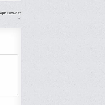
ojik Tuzaklar
→