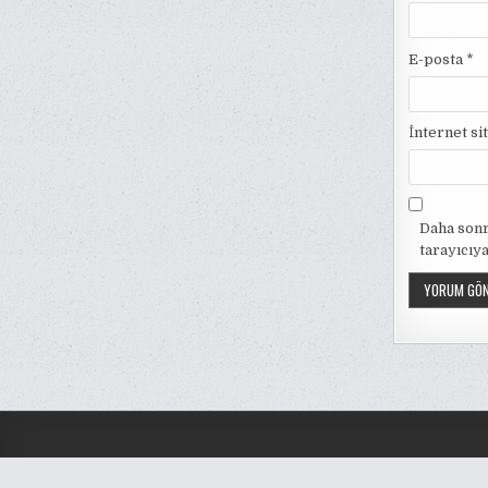
E-posta
*
İnternet si
Daha sonr
tarayıcıya