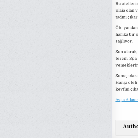
Bu otelleri
plaja olan 
tadını çıkar
Öte yandan
harika bir 
sağlıyor.
Son olarak
tercih. Spa
yemeklerin 
Sonuç olara
Hangi oteli
keyfini çık
Avşa Adası 
Auth