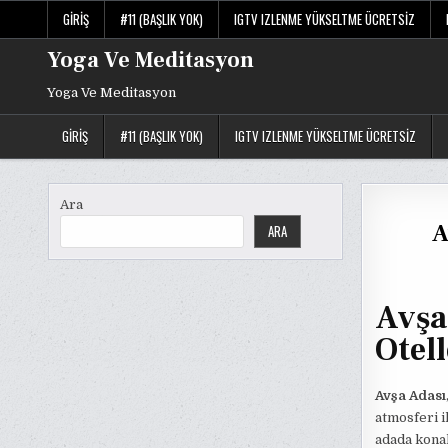
Skip
GIRIŞ
#11 (BAŞLIK YOK)
IGTV IZLENME YÜKSELTME ÜCRETSIZ
to
content
Yoga Ve Meditasyon
Yoga Ve Meditasyon
GIRIŞ
#11 (BAŞLIK YOK)
IGTV IZLENME YÜKSELTME ÜCRETSIZ
Ara
A
ARA
Avşa
Otell
Avşa Adası
atmosferi i
adada konak