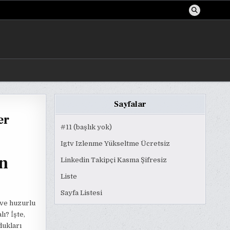
Sayfalar
er
#11 (başlık yok)
Igtv Izlenme Yükseltme Ücretsiz
en
Linkedin Takipçi Kasma Şifresiz
Liste
Sayfa Listesi
ı ve huzurlu
ı? İşte,
dukları