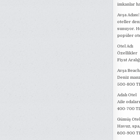
imkanlar ha
Avşa Adası’
oteller den
sunuyor. H
popüler ote
Otel Adı
Özellikler
Fiyat Aralığ
Avşa Beach
Deniz manz
500-800 T
Adalı Otel
Aile odaları
400-700 T
Gümüş Ote
Havuz, spa,
600-900 T