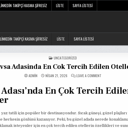
LINKEDIN TAKIPÇI KASMA ŞIFRESIZ
LISTE
SAYFA LISTESI
LINKEDIN TAKIPÇI KASMA ŞIFRESIZ
LISTE
SAYFA LISTESI
POSTED
UNCATEGORIZED
IN
vsa Adasinda En Cok Tercih Edilen Otell
ON
ADMIN
NISAN 21, 2026
LEAVE A COMMENT
AVSA
ADASINDA
EN
 Adası’nda En Çok Tercih Edil
COK
TERCIH
EDILEN
er
OTELLER
, yaz tatili için popüler bir destinasyondur. Sıcak güneşi, güzel plajlar
le herkesin gönlünü kazanıyor. Peki, bu güzel adada nerede konaklamal
lamak isteyenler için en çok tercih edilen otellerin özellikleri ve sun