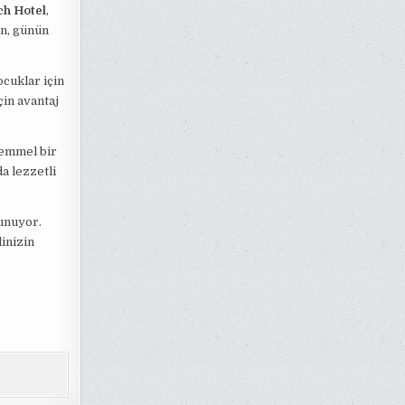
ch Hotel
,
en, günün
ocuklar için
çin avantaj
emmel bir
a lezzetli
unuyor.
linizin