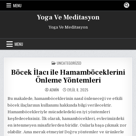
Skip
MENU
to
content
Yoga Ve Meditasyon
Yoga Ve Meditasyon
MENU
POSTED
UNCATEGORIZED
IN
Böcek İlacı ile Hamamböceklerini
Önleme Yöntemleri
ADMIN
EYLÜL 8, 2025
Bu makalede, hamamböceklerinin nasıl önleneceği ve etkili
böcek ilaçlarının kullanımı hakkında bilgi verilecektir.
Hamamböcekleriyle mücadeledeki en iyi yöntemleri
keşfedeceksiniz. İlk olarak, hamamböcekleri, evlerimizdeki
en istenmeyen misafirlerden biridir. Onlarla başa çıkmak zor
olabilir. Ama merak etmeyin! Doğru yöntemler ve ürünlerle