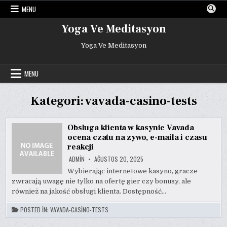
Skip
MENU
to
content
Yoga Ve Meditasyon
Yoga Ve Meditasyon
MENU
Kategori:
vavada-casino-tests
Obsluga klienta w kasynie Vavada
ocena czatu na zywo, e-maila i czasu
reakcji
ADMIN
AĞUSTOS 20, 2025
Wybierając internetowe kasyno, gracze
zwracają uwagę nie tylko na ofertę gier czy bonusy, ale
również na jakość obsługi klienta. Dostępność…
POSTED IN:
VAVADA-CASINO-TESTS