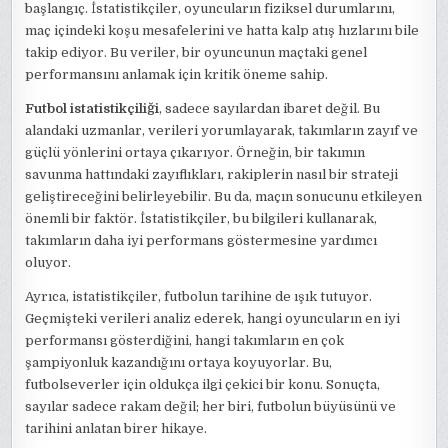
başlangıç. İstatistikçiler, oyuncuların fiziksel durumlarını,
maç içindeki koşu mesafelerini ve hatta kalp atış hızlarını bile
takip ediyor. Bu veriler, bir oyuncunun maçtaki genel
performansını anlamak için kritik öneme sahip.
Futbol istatistikçiliği
, sadece sayılardan ibaret değil. Bu
alandaki uzmanlar, verileri yorumlayarak, takımların zayıf ve
güçlü yönlerini ortaya çıkarıyor. Örneğin, bir takımın
savunma hattındaki zayıflıkları, rakiplerin nasıl bir strateji
geliştireceğini belirleyebilir. Bu da, maçın sonucunu etkileyen
önemli bir faktör. İstatistikçiler, bu bilgileri kullanarak,
takımların daha iyi performans göstermesine yardımcı
oluyor.
Ayrıca, istatistikçiler, futbolun tarihine de ışık tutuyor.
Geçmişteki verileri analiz ederek, hangi oyuncuların en iyi
performansı gösterdiğini, hangi takımların en çok
şampiyonluk kazandığını ortaya koyuyorlar. Bu,
futbolseverler için oldukça ilgi çekici bir konu. Sonuçta,
sayılar sadece rakam değil; her biri, futbolun büyüsünü ve
tarihini anlatan birer hikaye.