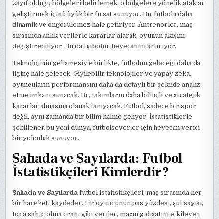
zayıf olduğu bölgeleri belirlemek, o bölgelere yönelik ataklar
geliştirmek için büyük bir fırsat sunuyor. Bu, futbolu daha
dinamik ve öngörülemez hale getiriyor. Antrenörler, maç
sırasında anlık verilerle kararlar alarak, oyunun akışını
değiştirebiliyor. Bu da futbolun heyecanını artırıyor.
Teknolojinin gelişmesiyle birlikte, futbolun geleceği daha da
ilginç hale gelecek. Giyilebilir teknolojiler ve yapay zeka,
oyuncuların performansını daha da detaylı bir şekilde analiz
etme imkanı sunacak. Bu, takımların daha bilinçli ve stratejik
kararlar almasına olanak tanıyacak. Futbol, sadece bir spor
değil, aynı zamanda bir bilim haline geliyor. İstatistiklerle
şekillenen bu yeni dünya, futbolseverler için heyecan verici
bir yolculuk sunuyor.
Sahada ve Sayılarda: Futbol
İstatistikçileri Kimlerdir?
Sahada ve Sayılarda
futbol istatistikçileri, maç sırasında her
bir hareketi kaydeder. Bir oyuncunun pas yüzdesi, şut sayısı,
topa sahip olma oranı gibi veriler, maçın gidişatını etkileyen