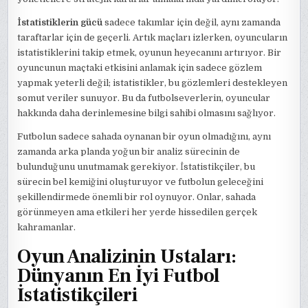
İstatistiklerin gücü
sadece takımlar için değil, aynı zamanda
taraftarlar için de geçerli. Artık maçları izlerken, oyuncuların
istatistiklerini takip etmek, oyunun heyecanını artırıyor. Bir
oyuncunun maçtaki etkisini anlamak için sadece gözlem
yapmak yeterli değil; istatistikler, bu gözlemleri destekleyen
somut veriler sunuyor. Bu da futbolseverlerin, oyuncular
hakkında daha derinlemesine bilgi sahibi olmasını sağlıyor.
Futbolun sadece sahada oynanan bir oyun olmadığını, aynı
zamanda arka planda yoğun bir analiz sürecinin de
bulunduğunu unutmamak gerekiyor. İstatistikçiler, bu
sürecin bel kemiğini oluşturuyor ve futbolun geleceğini
şekillendirmede önemli bir rol oynuyor. Onlar, sahada
görünmeyen ama etkileri her yerde hissedilen gerçek
kahramanlar.
Oyun Analizinin Ustaları:
Dünyanın En İyi Futbol
İstatistikçileri