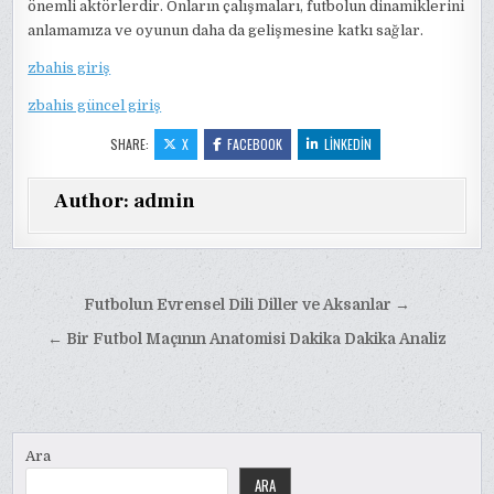
önemli aktörlerdir. Onların çalışmaları, futbolun dinamiklerini
anlamamıza ve oyunun daha da gelişmesine katkı sağlar.
zbahis giriş
zbahis güncel giriş
SHARE:
X
FACEBOOK
LINKEDIN
Author:
admin
Yazı
Futbolun Evrensel Dili Diller ve Aksanlar →
gezinmesi
← Bir Futbol Maçının Anatomisi Dakika Dakika Analiz
Ara
ARA