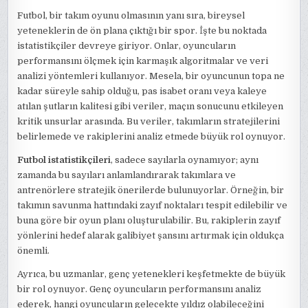
Futbol, bir takım oyunu olmasının yanı sıra, bireysel
yeteneklerin de ön plana çıktığı bir spor. İşte bu noktada
istatistikçiler devreye giriyor. Onlar, oyuncuların
performansını ölçmek için karmaşık algoritmalar ve veri
analizi yöntemleri kullanıyor. Mesela, bir oyuncunun topa ne
kadar süreyle sahip olduğu, pas isabet oranı veya kaleye
atılan şutların kalitesi gibi veriler, maçın sonucunu etkileyen
kritik unsurlar arasında. Bu veriler, takımların stratejilerini
belirlemede ve rakiplerini analiz etmede büyük rol oynuyor.
Futbol istatistikçileri
, sadece sayılarla oynamıyor; aynı
zamanda bu sayıları anlamlandırarak takımlara ve
antrenörlere stratejik önerilerde bulunuyorlar. Örneğin, bir
takımın savunma hattındaki zayıf noktaları tespit edilebilir ve
buna göre bir oyun planı oluşturulabilir. Bu, rakiplerin zayıf
yönlerini hedef alarak galibiyet şansını artırmak için oldukça
önemli.
Ayrıca, bu uzmanlar, genç yetenekleri keşfetmekte de büyük
bir rol oynuyor. Genç oyuncuların performansını analiz
ederek, hangi oyuncuların gelecekte yıldız olabileceğini