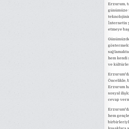
Erzurum, ta
günümüze ta
teknolojini
İnternetin 
etmeye başl
Günümüzde, 
göstermekte
sağlamaktad
hem kendi ş
ve kültürle
Erzurum'da 
Öncelikle, 
Erzurum hal
sosyal ilişk
cevap verm
Erzurum'da 
hem gençler
birbirleriy
kuşaklara a