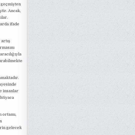
n geçmişten
tir. Ancak,
ılar.
arda ifade
 artış
urmasını
racılığıyla
kurabilmekte
nmaktadır.
sayesinde
e insanlar
ihtiyaca
m ortamı,
n
erin gelecek