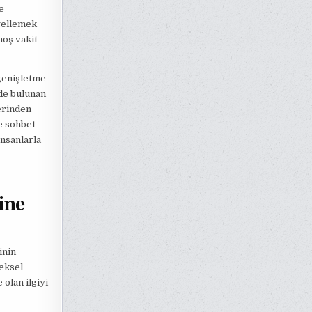
e
gellemek
hoş vakit
 genişletme
rde bulunan
lerinden
ve sohbet
insanlarla
ine
inin
neksel
olan ilgiyi