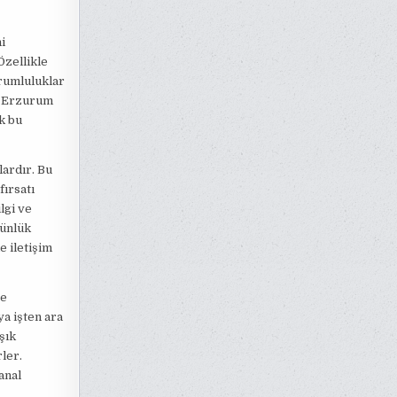
i
Özellikle
rumluluklar
a, Erzurum
k bu
lardır. Bu
fırsatı
lgi ve
günlük
e iletişim
ve
a işten ara
şık
ler.
anal