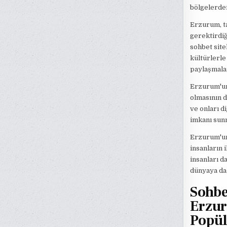
bölgelerden
Erzurum, ta
gerektirdiğ
sohbet site
kültürlerle
paylaşmalar
Erzurum'un 
olmasının d
ve onları d
imkanı sun
Erzurum'un 
insanların 
insanları d
dünyaya da 
Sohbe
Erzur
Popül