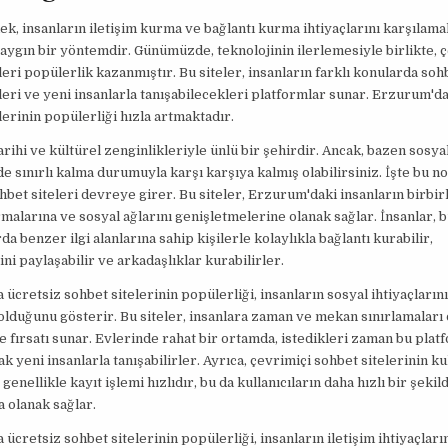
k, insanların iletişim kurma ve bağlantı kurma ihtiyaçlarını karşılamak
yaygın bir yöntemdir. Günümüzde, teknolojinin ilerlemesiyle birlikte, 
leri popülerlik kazanmıştır. Bu siteler, insanların farklı konularda soh
eri ve yeni insanlarla tanışabilecekleri platformlar sunar. Erzurum'da
lerinin popülerliği hızla artmaktadır.
rihi ve kültürel zenginlikleriyle ünlü bir şehirdir. Ancak, bazen sosya
e sınırlı kalma durumuyla karşı karşıya kalmış olabilirsiniz. İşte bu n
hbet siteleri devreye girer. Bu siteler, Erzurum'daki insanların birbir
rmalarına ve sosyal ağlarını genişletmelerine olanak sağlar. İnsanlar, 
a benzer ilgi alanlarına sahip kişilerle kolaylıkla bağlantı kurabilir,
ni paylaşabilir ve arkadaşlıklar kurabilirler.
ücretsiz sohbet sitelerinin popülerliği, insanların sosyal ihtiyaçların
olduğunu gösterir. Bu siteler, insanlara zaman ve mekan sınırlamaları
 fırsatı sunar. Evlerinde rahat bir ortamda, istedikleri zaman bu plat
ak yeni insanlarla tanışabilirler. Ayrıca, çevrimiçi sohbet sitelerinin ku
genellikle kayıt işlemi hızlıdır, bu da kullanıcıların daha hızlı bir şeki
 olanak sağlar.
ücretsiz sohbet sitelerinin popülerliği, insanların iletişim ihtiyaçları