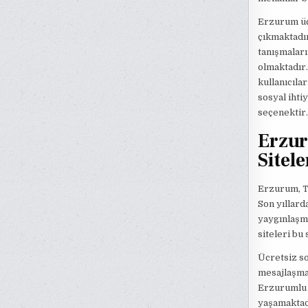
Erzurum ücr
çıkmaktadır
tanışmaları
olmaktadır
kullanıcıla
sosyal ihti
seçenektir.
Erzur
Sitel
Erzurum, Tü
Son yıllard
yaygınlaşma
siteleri bu
Ücretsiz so
mesajlaşmas
Erzurumlu i
yaşamaktadı