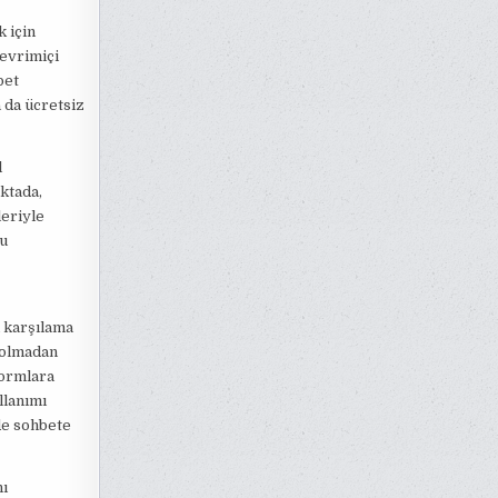
 için
çevrimiçi
bet
 da ücretsiz
l
oktada,
leriyle
bu
ı karşılama
 olmadan
formlara
llanımı
lde sohbete
nı