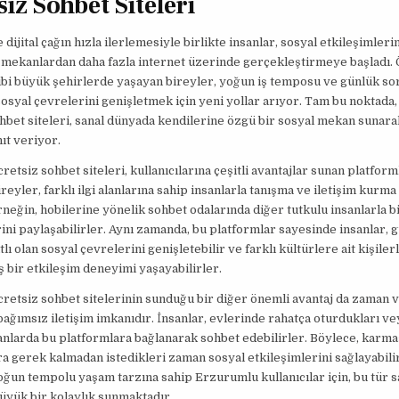
iz Sohbet Siteleri
ijital çağın hızla ilerlemesiyle birlikte insanlar, sosyal etkileşimlerin
mekanlardan daha fazla internet üzerinde gerçekleştirmeye başladı. 
bi büyük şehirlerde yaşayan bireyler, yoğun iş temposu ve günlük so
osyal çevrelerini genişletmek için yeni yollar arıyor. Tam bu noktad
hbet siteleri, sanal dünyada kendilerine özgü bir sosyal mekan sunara
nıt veriyor.
etsiz sohbet siteleri, kullanıcılarına çeşitli avantajlar sunan platform
reyler, farklı ilgi alanlarına sahip insanlarla tanışma ve iletişim kurma 
rneğin, hobilerine yönelik sohbet odalarında diğer tutkulu insanlarla bi
ni paylaşabilirler. Aynı zamanda, bu platformlar sayesinde insanlar, 
tlı olan sosyal çevrelerini genişletebilir ve farklı kültürlere ait kişilerl
 bir etkileşim deneyimi yaşayabilirler.
etsiz sohbet sitelerinin sunduğu bir diğer önemli avantaj da zaman 
ğımsız iletişim imkanıdır. İnsanlar, evlerinde rahatça oturdukları vey
anlarda bu platformlara bağlanarak sohbet edebilirler. Böylece, karma
a gerek kalmadan istedikleri zaman sosyal etkileşimlerini sağlayabilir
oğun tempolu yaşam tarzına sahip Erzurumlu kullanıcılar için, bu tür s
üyük bir kolaylık sunmaktadır.