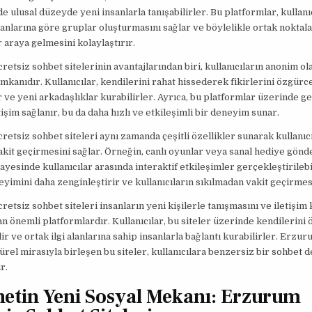
e ulusal düzeyde yeni insanlarla tanışabilirler. Bu platformlar, kullanı
alanlarına göre gruplar oluşturmasını sağlar ve böylelikle ortak noktala
r araya gelmesini kolaylaştırır.
etsiz sohbet sitelerinin avantajlarından biri, kullanıcıların anonim ola
mkanıdır. Kullanıcılar, kendilerini rahat hissederek fikirlerini özgürc
r ve yeni arkadaşlıklar kurabilirler. Ayrıca, bu platformlar üzerinde g
tişim sağlanır, bu da daha hızlı ve etkileşimli bir deneyim sunar.
etsiz sohbet siteleri aynı zamanda çeşitli özellikler sunarak kullanıcı
akit geçirmesini sağlar. Örneğin, canlı oyunlar veya sanal hediye gönd
sayesinde kullanıcılar arasında interaktif etkileşimler gerçekleştirilebi
yimini daha zenginleştirir ve kullanıcıların sıkılmadan vakit geçirmesi
etsiz sohbet siteleri insanların yeni kişilerle tanışmasını ve iletişim
an önemli platformlardır. Kullanıcılar, bu siteler üzerinde kendilerini
lir ve ortak ilgi alanlarına sahip insanlarla bağlantı kurabilirler. Erzu
ürel mirasıyla birleşen bu siteler, kullanıcılara benzersiz bir sohbet 
r.
netin Yeni Sosyal Mekanı: Erzurum