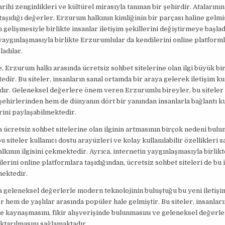
rihi zenginlikleri ve kültürel mirasıyla tanınan bir şehirdir. Atalarını
şıdığı değerler, Erzurum halkının kimliğinin bir parçası haline gelmiş
n gelişmesiyle birlikte insanlar iletişim şekillerini değiştirmeye başlad
yaygınlaşmasıyla birlikte Erzurumlular da kendilerini online platforml
adılar.
Erzurum halkı arasında ücretsiz sohbet sitelerine olan ilgi büyük bir
dir. Bu siteler, insanların sanal ortamda bir araya gelerek iletişim k
ır. Geleneksel değerlere önem veren Erzurumlu bireyler, bu siteler a
ehirlerinden hem de dünyanın dört bir yanından insanlarla bağlantı 
rini paylaşabilmektedir.
ücretsiz sohbet sitelerine olan ilginin artmasının birçok nedeni bulu
bu siteler kullanıcı dostu arayüzleri ve kolay kullanılabilir özellikleri 
kının ilgisini çekmektedir. Ayrıca, internetin yaygınlaşmasıyla birlikt
ilerini online platformlara taşıdığından, ücretsiz sohbet siteleri de bu 
ektedir.
geleneksel değerlerle modern teknolojinin buluştuğu bu yeni iletişi
 hem de yaşlılar arasında popüler hale gelmiştir. Bu siteler, insanları
le kaynaşmasını, fikir alışverişinde bulunmasını ve geleneksel değerl
ktarılmasını sağlamaktadır.