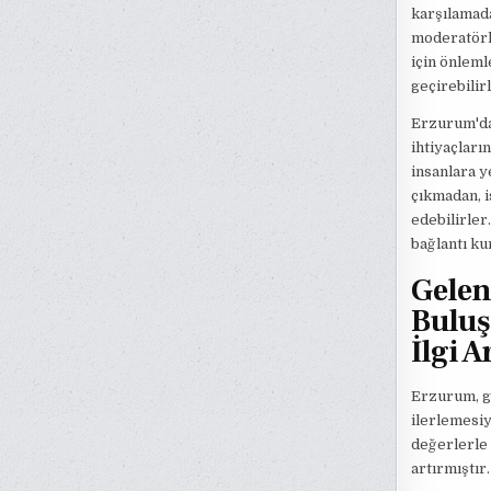
karşılamada
moderatörl
için önleml
geçirebilirl
Erzurum'da 
ihtiyaçları
insanlara y
çıkmadan, i
edebilirler
bağlantı k
Gelen
Buluş
İlgi A
Erzurum, ge
ilerlemesiy
değerlerle 
artırmıştır.