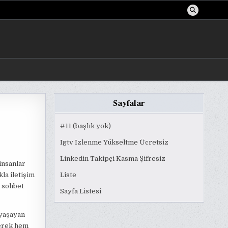
Sayfalar
#11 (başlık yok)
Igtv Izlenme Yükseltme Ücretsiz
Linkedin Takipçi Kasma Şifresiz
insanlar
la iletişim
Liste
z sohbet
Sayfa Listesi
 yaşayan
derek hem