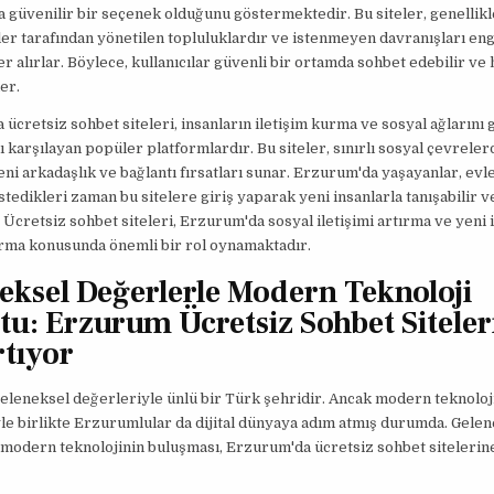
 güvenilir bir seçenek olduğunu göstermektedir. Bu siteler, genellikl
er tarafından yönetilen topluluklardır ve istenmeyen davranışları en
er alırlar. Böylece, kullanıcılar güvenli bir ortamda sohbet edebilir ve 
er.
ücretsiz sohbet siteleri, insanların iletişim kurma ve sosyal ağlarını
nı karşılayan popüler platformlardır. Bu siteler, sınırlı sosyal çevrele
eni arkadaşlık ve bağlantı fırsatları sunar. Erzurum'da yaşayanlar, ev
stedikleri zaman bu sitelere giriş yaparak yeni insanlarla tanışabilir 
. Ücretsiz sohbet siteleri, Erzurum'da sosyal iletişimi artırma ve yeni 
urma konusunda önemli bir rol oynamaktadır.
eksel Değerlerle Modern Teknoloji
tu: Erzurum Ücretsiz Sohbet Siteler
rtıyor
leneksel değerleriyle ünlü bir Türk şehridir. Ancak modern teknoloj
le birlikte Erzurumlular da dijital dünyaya adım atmış durumda. Gele
modern teknolojinin buluşması, Erzurum'da ücretsiz sohbet sitelerine 