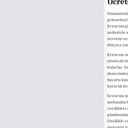
Ücrets
Günümüzde d
geleneksel 
Erzurum gi
nedeniyle s
ücretsiz so
ihtiyaca ya
Erzurum ücr
sitelerde bi
bulurlar. Ö
deneyimleri
hayatta kısı
kurarak hoş
Erzurum ücr
mekandan ba
verdikleri 
planlamalar
Özellikle y
mekanlar b