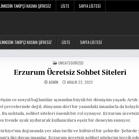
LINKEDIN TAKIPÇI KASMA ŞIFRESIZ
LISTE
SAYFA LISTESI
LINKEDIN TAKIPÇI KASMA ŞIFRESIZ
LISTE
SAYFA LISTESI
POSTED
UNCATEGORIZED
IN
Erzurum Ücretsiz Sohbet Siteleri
ADMIN
ARALIK 22, 2023
letişim ve sosyal bağlantılar açısından büyük bir dönüşüm yaşadı. Artık 
l çevrelerinde değil, dünyanın dört bir yanındaki insanlarla da kolaylık
. Bu noktada, sohbet siteleri önemli bir rol oynuyor. Erzurum ücretsi
 bu trende ayak uydurarak kullanıcılara eşsiz bir deneyim sunuyor.
rkiye'nin doğusunda yer alan tarihi ve kültürel bir şehirdir. Şehirde
m'a ilgi duyan insanlar, Erzurum ücretsiz sohbet sitelerini tercih e