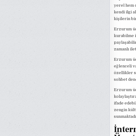
yerel hem d
kendi ilgi 
kişilerin bi
Erzurum ücr
kurabilme i
paylaşabili
zamanlı ile
Erzurum ücr
eğlenceli v
özellikler 
sohbet dene
Erzurum ücr
kolaylaştır
ifade edebi
zengin kült
sunmaktadı
İnter