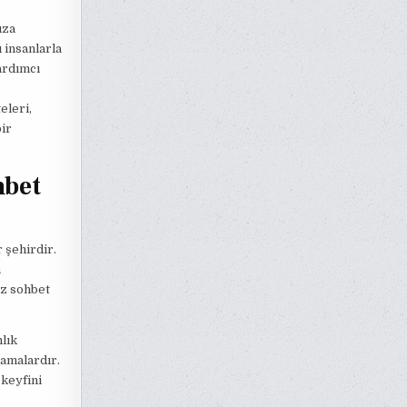
ıza
 insanlarla
ardımcı
eleri,
bir
hbet
 şehirdir.
n
iz sohbet
nlık
lamalardır.
keyfini