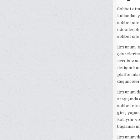
Sohbet etme
kullanılan 
sohbet site
edebilecekl
sohbet site
Erzurum, ta
çevrelerind
ücretsiz so
iletişim ku
platformlard
düşünceleri
Erzurum'da 
arayışında 
sohbet etme
giriş yapar
kolaydır ve 
başlamasına
Erzurum'da 