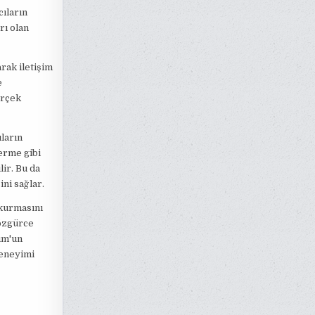
cıların
rı olan
rak iletişim
e
erçek
ların
erme gibi
lir. Bu da
ni sağlar.
 kurmasını
 özgürce
rum'un
deneyimi