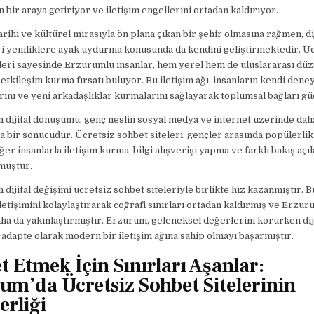
 bir araya getiriyor ve iletişim engellerini ortadan kaldırıyor.
rihi ve kültürel mirasıyla ön plana çıkan bir şehir olmasına rağmen, dij
i yeniliklere ayak uydurma konusunda da kendini geliştirmektedir. Ü
leri sayesinde Erzurumlu insanlar, hem yerel hem de uluslararası düz
 etkileşim kurma fırsatı buluyor. Bu iletişim ağı, insanların kendi dene
ını ve yeni arkadaşlıklar kurmalarını sağlayarak toplumsal bağları gü
dijital dönüşümü, genç neslin sosyal medya ve internet üzerinde daha
a bir sonucudur. Ücretsiz sohbet siteleri, gençler arasında popülerli
iğer insanlarla iletişim kurma, bilgi alışverişi yapma ve farklı bakış açı
muştur.
dijital değişimi ücretsiz sohbet siteleriyle birlikte hız kazanmıştır. Bu
iletişimini kolaylaştırarak coğrafi sınırları ortadan kaldırmış ve Erzur
aha da yakınlaştırmıştır. Erzurum, geleneksel değerlerini korurken dij
adapte olarak modern bir iletişim ağına sahip olmayı başarmıştır.
t Etmek İçin Sınırları Aşanlar:
um’da Ücretsiz Sohbet Sitelerinin
erliği