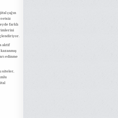
ital çağın
cretsiz
eyde farklı
yimlerini
çlendiriyor.
 aktif
k kazanmış
ları edinme
 siteler,
umlu
ital