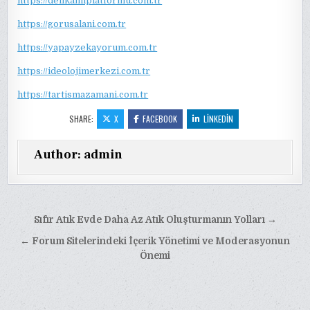
https://delikanliplatformu.com.tr
https://gorusalani.com.tr
https://yapayzekayorum.com.tr
https://ideolojimerkezi.com.tr
https://tartismazamani.com.tr
SHARE:
X
FACEBOOK
LINKEDIN
Author:
admin
Yazı
Sıfır Atık Evde Daha Az Atık Oluşturmanın Yolları →
gezinmesi
← Forum Sitelerindeki İçerik Yönetimi ve Moderasyonun
Önemi