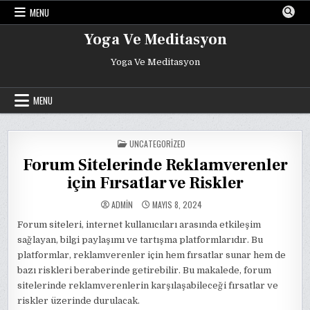
Skip
MENU
to
content
Yoga Ve Meditasyon
Yoga Ve Meditasyon
MENU
POSTED
UNCATEGORIZED
IN
Forum Sitelerinde Reklamverenler
için Fırsatlar ve Riskler
ADMIN
MAYIS 8, 2024
Forum siteleri, internet kullanıcıları arasında etkileşim
sağlayan, bilgi paylaşımı ve tartışma platformlarıdır. Bu
platformlar, reklamverenler için hem fırsatlar sunar hem de
bazı riskleri beraberinde getirebilir. Bu makalede, forum
sitelerinde reklamverenlerin karşılaşabileceği fırsatlar ve
riskler üzerinde durulacak.