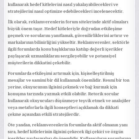
kullanarak hedef kitlelerini nasıl yakalayabilecekleri ve
stratejilerini nasıl optimize edebilecekleri incelenecektir.
İlk olarak, reklamverenlerin forum sitelerinde aktif olmaları
büyük önem taşır. Hedef kitleleriyle doğrudan etkileşime
geçmek ve sorularını yanıtlamak, güvenilirliklerini artırır ve
markalarının bilinirliğini yükseltir. Reklamverenler, sektörle
ilgili forumlarda konu başlıklarına katılıp değerli içerikler
paylaşarak uzmanlıklarını sergileyebilir ve potansiyel
müşterilerin dikkatini çekebilir.
Forumlarda etkileşimi artırmak için, kişiselleştirilmiş
mesajlar ve samimi bir dil kullanmak önemlidir. Resmi bir ton
yerine, okuyucunun ilgisini çekmek ve bağ kurmak için
konuşma tarzında yazmak etkili olabilir. Retorik sorular
kullanarak okuyucuları düşünmeye teşvik etmek ve analojiler
veya metaforlarla ilgili konseptleri açıklamak da dikkati
çekme açısından etkili stratejilerdir.
Öte yandan, reklamverenlerin forumlarda aktif olmanın yanı
sıra, hedef kitlelerinin ilgisini çekecek ilgi çekici ve özgün
içerikler paylaşmaları da önemlidir. Kullanıcıların sorunlarına