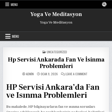
Skip
MENU
to
content
Yoga Ve Meditasyon
Yoga Ve Meditasyon
MENU
POSTED
UNCATEGORIZED
IN
Hp Servisi Ankarada Fan Ve İsinma
Problemleri
ON
ADMIN
OCAK 9, 2026
LEAVE A COMMENT
HP
SERVISI
ANKARADA
HP Servisi Ankara’da Fan
FAN
VE
İSINMA
ve Isınma Problemleri
PROBLEMLERI
Bu makalede, HP bilgisayarların fan ve ısınma sorunları