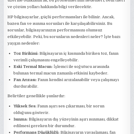
üzerine odaklanarak, bu problemlerinin nedenleri, belirtileri
ve çözüm yolları hakkında bilgi verilecektir.
HP bilgisayarlar, güçlü performansları ile bilinir. Ancak,
bazen fan ve ısınma sorunları ile karşılaşabilirsiniz. Bu
sorunlar, bilgisayarınızın performansını olumsuz
etkileyebilir. Peki, bu sorunların nedenleri neler? İşte bazı
yaygın nedenler:
Toz Birikimi:
Bilgisayarın iç kısmında biriken toz, fanın
verimli çalışmasını engelleyebilir.
Eski Termal Macun:
İşlemci ile soğutucu arasında
bulunan termal macun zamanla etkisini kaybeder.
Fan Arızası:
Fanın kendisi arızalanabilir veya çalışmayı
durdurabilir.
Belirtiler genellikle şunlardır:
Yüksek Ses:
Fanın aşırı ses çıkarması, bir sorun
olduğunu gösterir.
Isınma:
Bilgisayarın dış yüzeyinin aşırı ısınması, dikkat
edilmesi gereken bir durumdur.
Performans Düşüklüğü:
Bilgisayarın yavaşlaması, fan