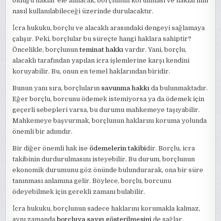
olduğu haklar ele alınacak, borçlunun korunması ve haklarının
nasıl kullanılabileceği üzerinde durulacaktır.
İcra hukuku, borçlu ve alacaklı arasındaki dengeyi sağlamaya
çalışır. Peki, borçlular bu süreçte hangi haklara sahiptir?
Öncelikle, borçlunun
teminat hakkı
vardır. Yani, borçlu,
alacaklı tarafından yapılan icra işlemlerine karşı kendini
koruyabilir. Bu, onun en temel haklarından biridir.
Bunun yanı sıra, borçluların
savunma hakkı
da bulunmaktadır.
Eğer borçlu, borcunu ödemek istemiyorsa ya da ödemek için
geçerli sebepleri varsa, bu durumu mahkemeye taşıyabilir.
Mahkemeye başvurmak, borçlunun haklarını koruma yolunda
önemli bir adımdır.
Bir diğer önemli hak ise
ödemelerin takibi
dir. Borçlu, icra
takibinin durdurulmasını isteyebilir. Bu durum, borçlunun
ekonomik durumunu göz önünde bulundurarak, ona bir süre
tanınması anlamına gelir. Böylece, borçlu, borcunu
ödeyebilmek için gerekli zamanı bulabilir.
İcra hukuku, borçlunun sadece haklarını korumakla kalmaz,
aynı zamanda
borçluya saygı gösterilmesini
de sağlar.