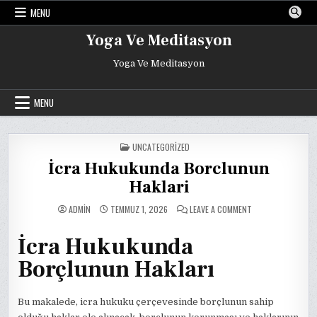
Skip
MENU
to
content
Yoga Ve Meditasyon
Yoga Ve Meditasyon
MENU
POSTED
UNCATEGORIZED
IN
İcra Hukukunda Borclunun
Haklari
ON
ADMIN
TEMMUZ 1, 2026
LEAVE A COMMENT
İCRA
HUKUKUNDA
BORCLUNUN
İcra Hukukunda
HAKLARI
Borçlunun Hakları
Bu makalede, icra hukuku çerçevesinde borçlunun sahip