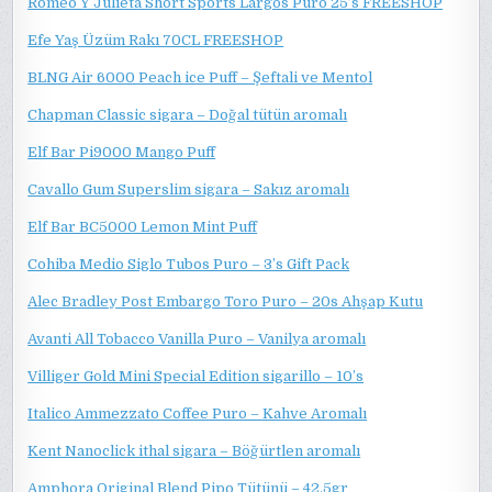
Romeo Y Julieta Short Sports Largos Puro 25’s FREESHOP
Efe Yaş Üzüm Rakı 70CL FREESHOP
BLNG Air 6000 Peach ice Puff – Şeftali ve Mentol
Chapman Classic sigara – Doğal tütün aromalı
Elf Bar Pi9000 Mango Puff
Cavallo Gum Superslim sigara – Sakız aromalı
Elf Bar BC5000 Lemon Mint Puff
Cohiba Medio Siglo Tubos Puro – 3’s Gift Pack
Alec Bradley Post Embargo Toro Puro – 20s Ahşap Kutu
Avanti All Tobacco Vanilla Puro – Vanilya aromalı
Villiger Gold Mini Special Edition sigarillo – 10’s
Italico Ammezzato Coffee Puro – Kahve Aromalı
Kent Nanoclick ithal sigara – Böğürtlen aromalı
Amphora Original Blend Pipo Tütünü – 42.5gr