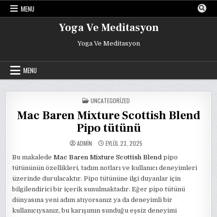
Skip
MENU
to
content
Yoga Ve Meditasyon
Yoga Ve Meditasyon
MENU
POSTED
UNCATEGORIZED
IN
Mac Baren Mixture Scottish Blend
Pipo tütünü
ADMIN
EYLÜL 23, 2025
Bu makalede
Mac Baren Mixture Scottish Blend
pipo
tütününün özellikleri, tadım notları ve kullanıcı deneyimleri
üzerinde durulacaktır. Pipo tütününe ilgi duyanlar için
bilgilendirici bir içerik sunulmaktadır. Eğer pipo tütünü
dünyasına yeni adım atıyorsanız ya da deneyimli bir
kullanıcıysanız, bu karışımın sunduğu eşsiz deneyimi