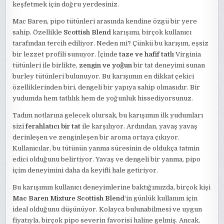
keşfetmek için doğru yerdesiniz.
Mac Baren, pipo tütünleri arasında kendine özgü bir yere
sahip. Özellikle
Scottish Blend
karışımı, birçok kullanıcı
tarafından tercih ediliyor. Neden mi? Çünkü bu karışım, eşsiz
bir lezzet profili sunuyor. İçinde
taze ve hafif tatlı
Virginia
tütünleri ile birlikte,
zengin ve yoğun
bir tat deneyimi sunan
burley tütünleri bulunuyor. Bu karışımın en dikkat çekici
özelliklerinden biri, dengeli bir yapıya sahip olmasıdır. Bir
yudumda hem tatlılık hem de yoğunluk hissediyorsunuz.
Tadım notlarına gelecek olursak, bu karışımın ilk yudumları
sizi
ferahlatıcı bir tat
ile karşılıyor. Ardından, yavaş yavaş
derinleşen ve zenginleşen bir aroma ortaya çıkıyor.
Kullanıcılar, bu tütünün yanma süresinin de oldukça tatmin
edici olduğunu belirtiyor. Yavaş ve dengeli bir yanma, pipo
içim deneyimini daha da keyifli hale getiriyor.
Bu karışımın kullanıcı deneyimlerine baktığımızda, birçok kişi
Mac Baren Mixture Scottish Blend
‘in günlük kullanım için
ideal olduğunu düşünüyor. Kolayca bulunabilmesi ve uygun
fiyatıyla, birçok pipo severin favorisi haline gelmiş. Ancak,