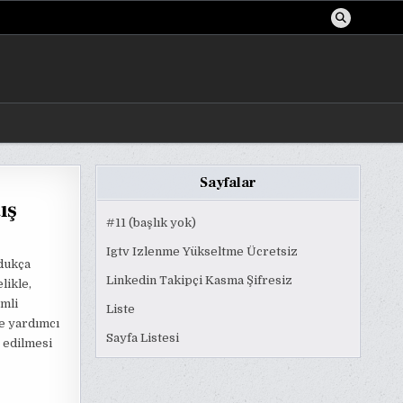
Sayfalar
ış
#11 (başlık yok)
Igtv Izlenme Yükseltme Ücretsiz
ldukça
Linkedin Takipçi Kasma Şifresiz
likle,
emli
Liste
ye yardımcı
Sayfa Listesi
t edilmesi