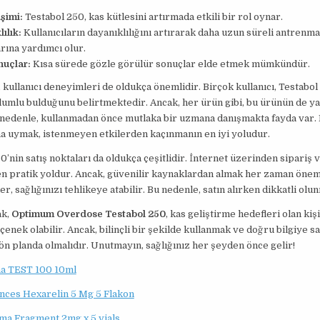
şimi:
Testabol 250, kas kütlesini artırmada etkili bir rol oynar.
ılık:
Kullanıcıların dayanıklılığını artırarak daha uzun süreli antrenm
ına yardımcı olur.
nuçlar:
Kısa sürede gözle görülür sonuçlar elde etmek mümkündür.
 kullanıcı deneyimleri de oldukça önemlidir. Birçok kullanıcı, Testabol
olumlu bulduğunu belirtmektedir. Ancak, her ürün gibi, bu ürünün de ya
u nedenle, kullanmadan önce mutlaka bir uzmana danışmakta fayda var.
na uymak, istenmeyen etkilerden kaçınmanın en iyi yoludur.
0’nin satış noktaları da oldukça çeşitlidir. İnternet üzerinden sipariş
en pratik yoldur. Ancak, güvenilir kaynaklardan almak her zaman önem
r, sağlığınızı tehlikeye atabilir. Bu nedenle, satın alırken dikkatli olun
ak,
Optimum Overdose Testabol 250
, kas geliştirme hedefleri olan kişi
seçenek olabilir. Ancak, bilinçli bir şekilde kullanmak ve doğru bilgiye 
n planda olmalıdır. Unutmayın, sağlığınız her şeyden önce gelir!
a TEST 100 10ml
ences Hexarelin 5 Mg 5 Flakon
ma Fragment 2mg x 5 vials