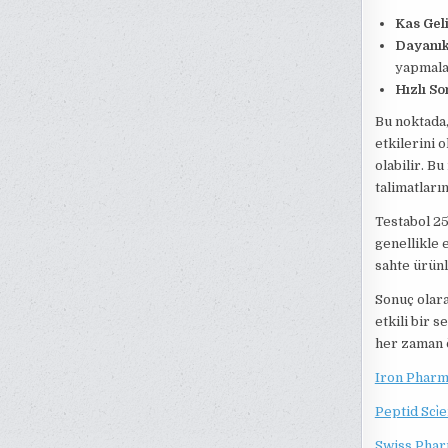
Kas Geli
Dayanıkl
yapmalar
Hızlı So
Bu noktada,
etkilerini 
olabilir. B
talimatları
Testabol 25
genellikle 
sahte ürünle
Sonuç olar
etkili bir 
her zaman ö
Iron Pharm
Peptid Sci̇
Swiss Phar