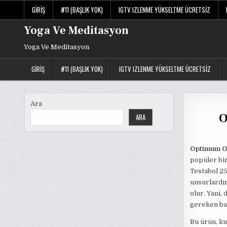
Skip
GIRIŞ
#11 (BAŞLIK YOK)
IGTV IZLENME YÜKSELTME ÜCRETSIZ
to
content
Yoga Ve Meditasyon
Yoga Ve Meditasyon
GIRIŞ
#11 (BAŞLIK YOK)
IGTV IZLENME YÜKSELTME ÜCRETSIZ
Ara
O
ARA
Optimum O
popüler bir
Testabol 25
unsurlardır
olur. Yani,
gereken baz
Bu ürün, kul