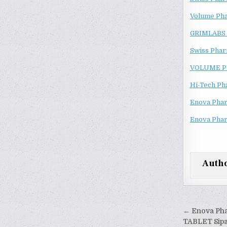
Volume Ph
GRIMLABS
Swiss Phar
VOLUME P
Hi-Tech Ph
Enova Phar
Enova Pha
Auth
Yazı
← Enova Ph
gezinm
TABLET Sipa