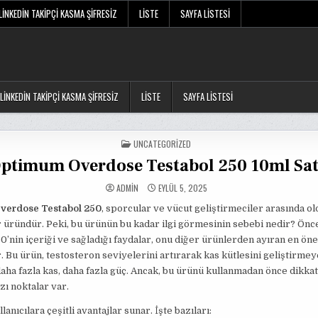
LINKEDIN TAKIPÇI KASMA ŞIFRESIZ
LISTE
SAYFA LISTESI
LINKEDIN TAKIPÇI KASMA ŞIFRESIZ
LISTE
SAYFA LISTESI
POSTED
UNCATEGORIZED
IN
ptimum Overdose Testabol 250 10ml Sat
ADMIN
EYLÜL 5, 2025
verdose Testabol 250
, sporcular ve vücut geliştirmeciler arasında o
 üründür. Peki, bu ürünün bu kadar ilgi görmesinin sebebi nedir? Önce
0’nin içeriği ve sağladığı faydalar, onu diğer ürünlerden ayıran en ön
. Bu ürün, testosteron seviyelerini artırarak kas kütlesini geliştirme
 daha fazla kas, daha fazla güç. Ancak, bu ürünü kullanmadan önce dikka
ı noktalar var.
lanıcılara çeşitli avantajlar sunar. İşte bazıları: