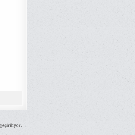
geçiriliyor. →