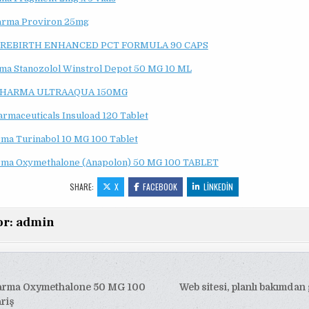
arma Proviron 25mg
 REBIRTH ENHANCED PCT FORMULA 90 CAPS
ma Stanozolol Winstrol Depot 50 MG 10 ML
HARMA ULTRAAQUA 150MG
armaceuticals Insuload 120 Tablet
ma Turinabol 10 MG 100 Tablet
rma Oxymethalone (Anapolon) 50 MG 100 TABLET
SHARE:
X
FACEBOOK
LINKEDIN
or:
admin
arma Oxymethalone 50 MG 100
Web sitesi, planlı bakımdan 
esi
riş