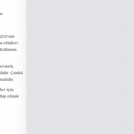
an
 250’nin
n etkileri
 Kullanım
 vermek,
lidir. Çünkü
malıdır.
ler için
sahip olmak