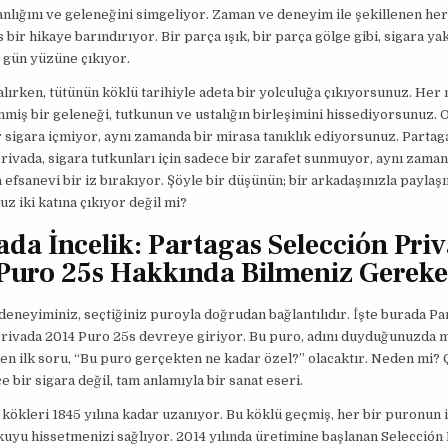
lığını ve geleneğini simgeliyor. Zaman ve deneyim ile şekillenen her 
 bir hikaye barındırıyor. Bir parça ışık, bir parça gölge gibi, sigara ya
ar gün yüzüne çıkıyor.
lırken, tütünün köklü tarihiyle adeta bir yolculuğa çıkıyorsunuz. Her 
nmiş bir geleneği, tutkunun ve ustalığın birleşimini hissediyorsunuz. O
r sigara içmiyor, aynı zamanda bir mirasa tanıklık ediyorsunuz. Partag
rivada, sigara tutkunları için sadece bir zarafet sunmuyor, aynı zama
efsanevi bir iz bırakıyor. Şöyle bir düşünün; bir arkadaşınızla paylaşı
z iki katına çıkıyor değil mi?
ada İncelik: Partagas Selección Pri
Puro 25s Hakkında Bilmeniz Gereke
deneyiminiz, seçtiğiniz puroyla doğrudan bağlantılıdır. İşte burada Pa
Privada 2014 Puro 25s devreye giriyor. Bu puro, adını duyduğunuzda
len ilk soru, “Bu puro gerçekten ne kadar özel?” olacaktır. Neden mi?
e bir sigara değil, tam anlamıyla bir sanat eseri.
 kökleri 1845 yılına kadar uzanıyor. Bu köklü geçmiş, her bir puronun 
kuyu hissetmenizi sağlıyor. 2014 yılında üretimine başlanan Selección