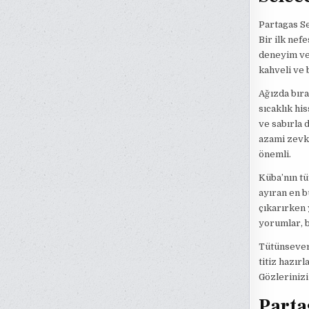
Partagas Se
Bir ilk nef
deneyim ve 
kahveli ve b
Ağızda bıra
sıcaklık his
ve sabırla 
azami zevk
önemli.
Küba’nın tü
ayıran en b
çıkarırken 
yorumlar, b
Tütünseverl
titiz hazır
Gözlerinizi
Parta