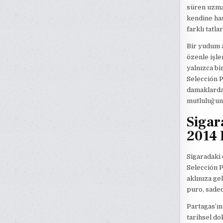
süren uzman
kendine has
farklı tatl
Bir yudum a
özenle işle
yalnızca bi
Selección P
damaklarda 
mutluluğunu
Sigar
2014 
Sigaradaki 
Selección 
aklınıza ge
puro, sadec
Partagas’ın
tarihsel do