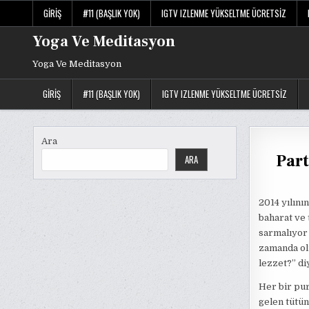
Skip
GIRIŞ
#11 (BAŞLIK YOK)
IGTV IZLENME YÜKSELTME ÜCRETSIZ
to
content
Yoga Ve Meditasyon
Yoga Ve Meditasyon
GIRIŞ
#11 (BAŞLIK YOK)
IGTV IZLENME YÜKSELTME ÜCRETSIZ
Ara
Part
ARA
2014 yılını
baharat ve 
sarmalıyor 
zamanda olu
lezzet?” di
Her bir pur
gelen tütün