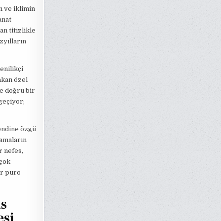
 ve iklimin
anat
n titizlikle
zyılların
enilikçi
akan özel
ne doğru bir
geçiyor;
kendine özgü
lamaların
r nefes,
 çok
ir puro
as
esi