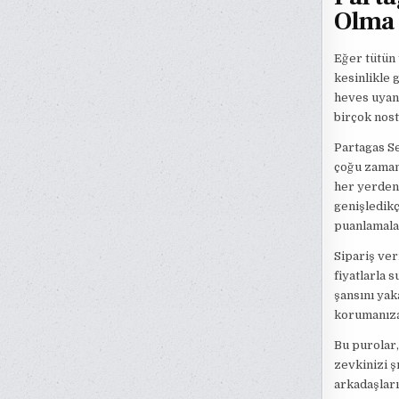
Olma 
Eğer tütün 
kesinlikle 
heves uyand
birçok nost
Partagas Se
çoğu zaman 
her yerden 
genişledikç
puanlamalar
Sipariş ver
fiyatlarla 
şansını yak
korumanıza
Bu purolar, 
zevkinizi ş
arkadaşları