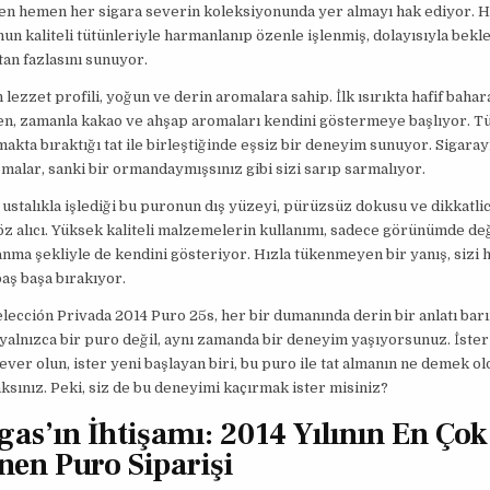
en hemen her sigara severin koleksiyonunda yer almayı hak ediyor. H
n kaliteli tütünleriyle harmanlanıp özenle işlenmiş, dolayısıyla bekle
an fazlasını sunuyor.
lezzet profili, yoğun ve derin aromalara sahip. İlk ısırıkta hafif bahara
ken, zamanla kakao ve ahşap aromaları kendini göstermeye başlıyor. T
amakta bıraktığı tat ile birleştiğinde eşsiz bir deneyim sunuyor. Sigaray
malar, sanki bir ormandaymışsınız gibi sizi sarıp sarmalıyor.
 ustalıkla işlediği bu puronun dış yüzeyi, pürüzsüz dokusu ve dikkatli
öz alıcı. Yüksek kaliteli malzemelerin kullanımı, sadece görünümde değ
ma şekliyle de kendini gösteriyor. Hızla tükenmeyen bir yanış, sizi 
baş başa bırakıyor.
lección Privada 2014 Puro 25s, her bir dumanında derin bir anlatı barı
 yalnızca bir puro değil, aynı zamanda bir deneyim yaşıyorsunuz. İste
sever olun, ister yeni başlayan biri, bu puro ile tat almanın ne demek 
aksınız. Peki, siz de bu deneyimi kaçırmak ister misiniz?
gas’ın İhtişamı: 2014 Yılının En Çok
nen Puro Siparişi