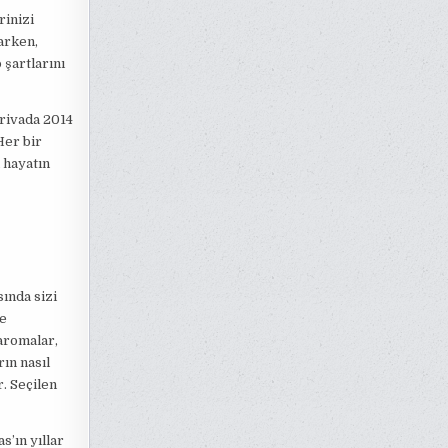
rinizi
arken,
 şartlarını
Privada 2014
Her bir
 hayatın
sında sizi
ge
aromalar,
rın nasıl
. Seçilen
s’ın yıllar