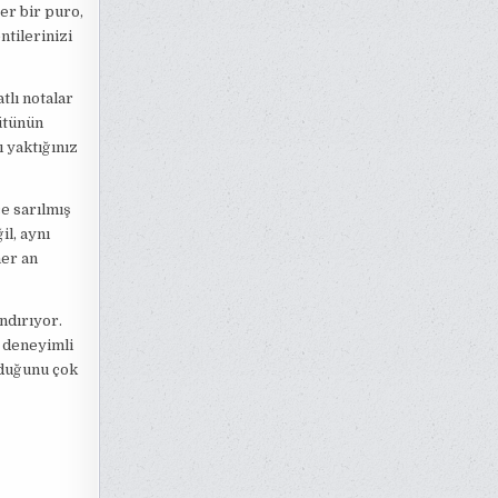
er bir puro,
ntilerinizi
tlı notalar
ütünün
ı yaktığınız
ce sarılmış
il, aynı
her an
ndırıyor.
r deneyimli
olduğunu çok