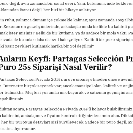
puro değil, aynı zamanda bir sanat eseri. Yani, kutunun içinde bekleye
klarından ibaret değil; her biri bir hikaye anlatıyor.
n ruhu, yalnızca dumanı içe çekmekle kalmaz; aynı zamanda sosyal bi
r. Sezonun en güzel günlerinde, arkadaşlarınızla birlikte bu kaliteli p
rmak ister misiniz? Belki de bir kutlama, ya da sadece bir mola vakti. P
ivada ile bu anlar daha da özel hale geliyor. Kaliteli bir puro siparişin
ki basit zevkleri kutlamak harika bir yol değil mi?
 Anların Keyfi: Partagas Selección P
uro 25s Siparişi Nasıl Verilir?
Partagas Selección Privada 2014 puroyu sipariş etmeden önce güvenilir
z. İnternette birçok seçenek var; ancak esansiyel olan, kaliteli ve oriji
er bulmaktır. Müşteri yorumlarını okuyarak ve satıcının geçmişini araş
apabilirsiniz.
lduktan sonra, Partagas Selección Privada 2014'ü kolayca bulabilirsini
 kalitesini, ambalajını ve fiyatını kontrol ettiğinizden emin olun. Dikkat
 her bir puroyun detayları sizi büyüleyecek. Sadece bir puro değil, a
 satın alıyorsunuz.