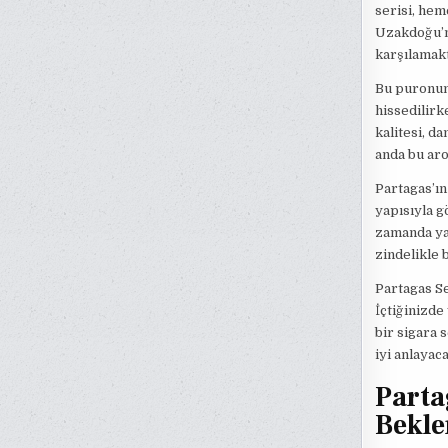
serisi, hem
Uzakdoğu’nu
karşılamakt
Bu puronun 
hissedilir
kalitesi, d
anda bu aro
Partagas’ın
yapısıyla g
zamanda yan
zindelikle 
Partagas Se
İçtiğinizde
bir sigara 
iyi anlayac
Parta
Bekle