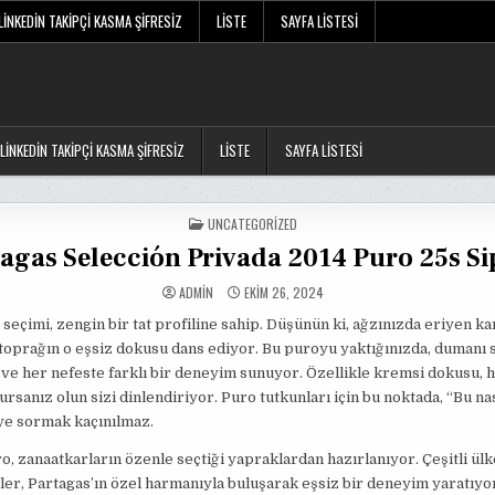
LINKEDIN TAKIPÇI KASMA ŞIFRESIZ
LISTE
SAYFA LISTESI
LINKEDIN TAKIPÇI KASMA ŞIFRESIZ
LISTE
SAYFA LISTESI
POSTED
UNCATEGORIZED
IN
agas Selección Privada 2014 Puro 25s Si
ADMIN
EKIM 26, 2024
n seçimi, zengin bir tat profiline sahip. Düşünün ki, ağzınızda eriyen k
toprağın o eşsiz dokusu dans ediyor. Bu puroyu yaktığınızda, dumanı s
ve her nefeste farklı bir deneyim sunuyor. Özellikle kremsi dokusu, 
rsanız olun sizi dinlendiriyor. Puro tutkunları için bu noktada, “Bu nas
ye sormak kaçınılmaz.
o, zanaatkarların özenle seçtiği yapraklardan hazırlanıyor. Çeşitli ül
ler, Partagas’ın özel harmanıyla buluşarak eşsiz bir deneyim yaratıyor