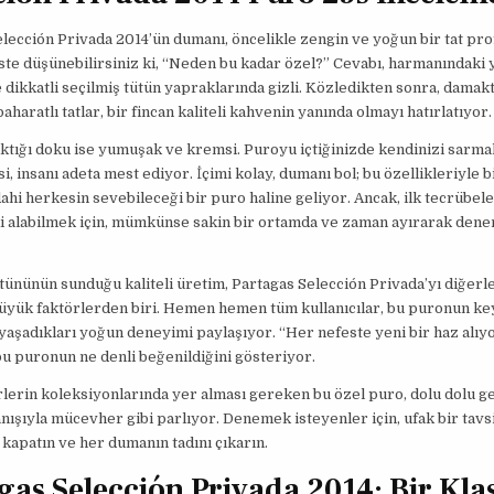
lección Privada 2014’ün dumanı, öncelikle zengin ve yoğun bir tat prof
este düşünebilirsiniz ki, “Neden bu kadar özel?” Cevabı, harmanındaki y
dikkatli seçilmiş tütün yapraklarında gizli. Közledikten sonra, damakt
aharatlı tatlar, bir fincan kaliteli kahvenin yanında olmayı hatırlatıyor.
ktığı doku ise yumuşak ve kremsi. Puroyu içtiğinizde kendinizi sarma
si, insanı adeta mest ediyor. İçimi kolay, dumanı bol; bu özellikleriyle 
dahi herkesin sevebileceği bir puro haline geliyor. Ancak, ilk tecrübel
i alabilmek için, mümkünse sakin bir ortamda ve zaman ayırarak den
tününün sunduğu kaliteli üretim, Partagas Selección Privada’yı diğerl
üyük faktörlerden biri. Hemen hemen tüm kullanıcılar, bu puronun key
yaşadıkları yoğun deneyimi paylaşıyor. “Her nefeste yeni bir haz alıy
u puronun ne denli beğenildiğini gösteriyor.
erin koleksiyonlarında yer alması gereken bu özel puro, dolu dolu ge
lanışıyla mücevher gibi parlıyor. Denemek isteyenler için, ufak bir tavs
 kapatın ve her dumanın tadını çıkarın.
gas Selección Privada 2014: Bir Kla