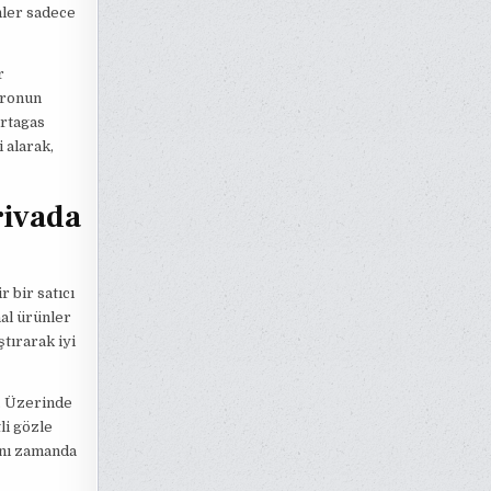
nler sadece
r
uronun
artagas
i alarak,
rivada
 bir satıcı
nal ürünler
tırarak iyi
z. Üzerinde
li gözle
ynı zamanda