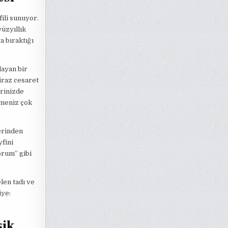
ili sunuyor.
üzyıllık
a bıraktığı
layan bir
biraz cesaret
erinizde
emeniz çok
erinden
fini
orum” gibi
len tadı ve
iye:
sik