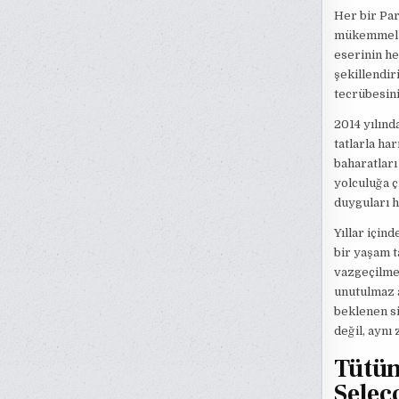
Her bir Par
mükemmel uy
eserinin her
şekillendir
tecrübesini
2014 yılınd
tatlarla ha
baharatları
yolculuğa ç
duyguları h
Yıllar için
bir yaşam t
vazgeçilmez
unutulmaz a
beklenen si
değil, aynı
Tütün
Selec