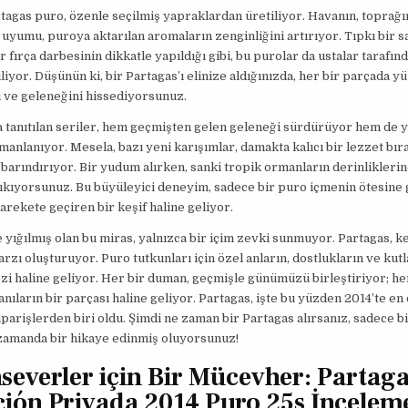
tagas puro, özenle seçilmiş yapraklardan üretiliyor. Havanın, toprağın
umu, puroya aktarılan aromaların zenginliğini artırıyor. Tıpkı bir s
 fırça darbesinin dikkatle yapıldığı gibi, bu purolar da ustalar tarafında
iliyor. Düşünün ki, bir Partagas’ı elinize aldığınızda, her bir parçada yü
 ve geleneğini hissediyorsunuz.
a tanıtılan seriler, hem geçmişten gelen geleneği sürdürüyor hem de y
rmanlanıyor. Mesela, bazı yeni karışımlar, damakta kalıcı bir lezzet bır
 barındırıyor. Bir yudum alırken, sanki tropik ormanların derinlikleri
ıkıyorsunuz. Bu büyüleyici deneyim, sadece bir puro içmenin ötesine 
arekete geçiren bir keşif haline geliyor.
de yığılmış olan bu miras, yalnızca bir içim zevki sunmuyor. Partagas, 
arzı oluşturuyor. Puro tutkunları için özel anların, dostlukların ve kut
i haline geliyor. Her bir duman, geçmişle günümüzü birleştiriyor; he
nıların bir parçası haline geliyor. Partagas, işte bu yüzden 2014’te en
parişlerden biri oldu. Şimdi ne zaman bir Partagas alırsanız, sadece b
 zamanda bir hikaye edinmiş oluyorsunuz!
severler için Bir Mücevher: Partag
ción Privada 2014 Puro 25s İncelem