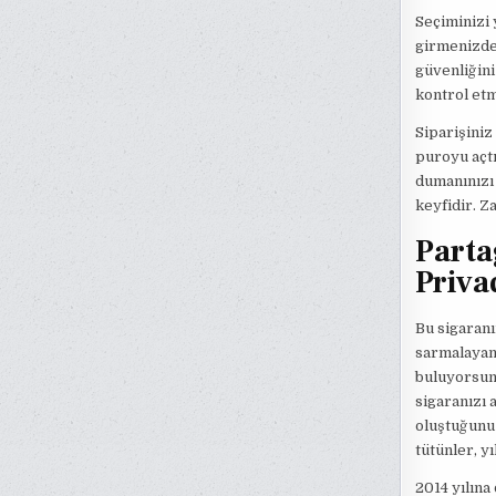
Seçiminizi 
girmenizde 
güvenliğini
kontrol etm
Siparişiniz
puroyu açtı
dumanınızı 
keyfidir. Z
Parta
Priva
Bu sigaranın
sarmalayan 
buluyorsunu
sigaranızı 
oluştuğunu 
tütünler, y
2014 yılına