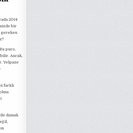
vada 2014
nizde bir
i gereken
ız?
 Bu puro,
ilir. Ancak,
r. Yelpaze
e
ü farklı
 olma
i
ı ile damak
eğil,
em