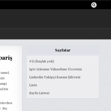
Sayfalar
pariş
#11 (başlık yok)
Igtv Izlenme Yükseltme Ücretsiz
aramel,
Linkedin Takipçi Kasma Şifresiz
izi
hangi
Liste
ıl bir
Sayfa Listesi
kelerden
. Bu,