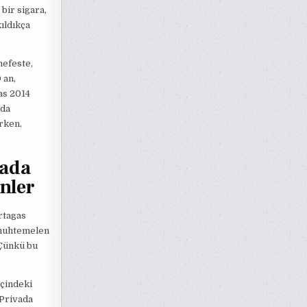
bir sigara,
kıldıkça
nefeste,
 an,
as 2014
nda
rken,
vada
nler
rtagas
 muhtemelen
 Çünkü bu
içindeki
 Privada