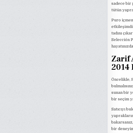
sadece bir 
tütün yapra
Puro içmeni
etkileşimdi
tadını çıka
Selección Pr
hayatınızda
Zarif
2014 P
Öncelikle, 
bulmalısını
sunan bir y
bir seçim y
Satıcıyı bu
yaprakların
bakarsanız,
bir deneyim