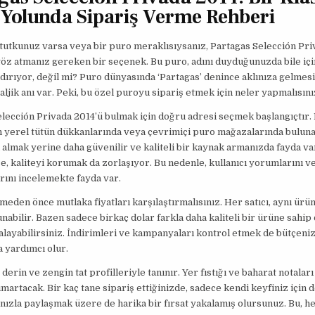
Yolunda Sipariş Verme Rehberi
tutkunuz varsa veya bir puro meraklısıysanız, Partagas Selección Pri
göz atmanız gereken bir seçenek. Bu puro, adını duyduğunuzda bile içi
ırıyor, değil mi? Puro dünyasında ‘Partagas’ denince aklınıza gelmes
aljik anı var. Peki, bu özel puroyu sipariş etmek için neler yapmalısın
lección Privada 2014’ü bulmak için doğru adresi seçmek başlangıçtır.
yerel tütün dükkanlarında veya çevrimiçi puro mağazalarında bulunab
almak yerine daha güvenilir ve kaliteli bir kaynak armanızda fayda va
e, kaliteyi korumak da zorlaşıyor. Bu nedenle, kullanıcı yorumlarını v
ını incelemekte fayda var.
meden önce mutlaka fiyatları karşılaştırmalısınız. Her satıcı, aynı ürün
sunabilir. Bazen sadece birkaç dolar farkla daha kaliteli bir ürüne sahip
alayabilirsiniz. İndirimleri ve kampanyaları kontrol etmek de bütçeniz
 yardımcı olur.
derin ve zengin tat profilleriyle tanınır. Yer fıstığı ve baharat notalar
ımartacak. Bir kaç tane sipariş ettiğinizde, sadece kendi keyfiniz için d
nızla paylaşmak üzere de harika bir fırsat yakalamış olursunuz. Bu, h