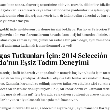
yaptıktan sonra, alışveriş sepetinize ekleyin. Burada, dikkatlice bilgile
fayda var. Kredi kartı veya alternatif ödeme yöntemleri ile işlem yap
zden emin olun. Siparişinizi verirken, ürünün teslim süresini ve kargo
eyi ihmal etmeyin.
 geldiğinde, muhteşem bir deneyim sizi bekliyor. Partagas Selección 
ğınızda, tüm zarif aromalarının havada dans ettiğini hissedeceksiniz. 
almak için zaman ayırın, çünkü bu sadece bir puro değil, aynı zamanda
arif anlarınızı kutlamak için mükemmel bir yol!
gas Tutkunları İçin: 2014 Selección
da’nın Eşsiz Tadım Deneyimi
 açılışı, hafif baharatlı ve topraksı bir notayla başlıyor, bu da içim sıra
sıcak bir his yaratıyor. Ardından, ekşi ve tatlı tonlar arasında bir den
z. Zamanla, karamelize edilmiş meyve tatları ve çikolata gibi zengin 
adeta bir festivale dönüştürüyor. Peki, bu kadar derin ve katmanlı tatla
hiç merak ettiniz mi? İşte burada, seleksiyon yöntemi devreye giriyor
ıllar boyunca olgunlaşarak bu eşsiz tadı kazanıyor.
 damgasını vuran bu eser, sadece bir sigara değil; aynı zamanda Partaga