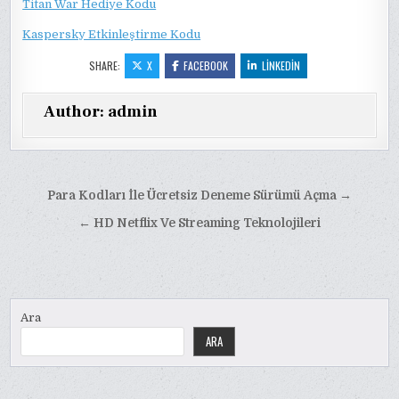
Titan War Hediye Kodu
Kaspersky Etkinleştirme Kodu
SHARE:
X
FACEBOOK
LINKEDIN
Author:
admin
Yazı
Para Kodları İle Ücretsiz Deneme Sürümü Açma →
gezinmesi
← HD Netflix Ve Streaming Teknolojileri
Ara
ARA