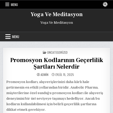
Skip
MENU
to
content
Yoga Ve Meditasyon
Yoga Ve Meditasyon
MENU
POSTED
UNCATEGORIZED
IN
Promosyon Kodlarının Geçerlilik
Şartları Nelerdir
ADMIN
EYLÜL 15, 2025
Promosyon kodları, alışverişlerinizi daha kârlı hale
getirmenin en etkili yollarından biridir. Anabolic Pharma,
müşterilerine özel sunduğu promosyon kodları ile alışveriş
deneyimini bir üst seviyeye taşımayı hedefliyor. Ancak bu
kodların kullanılabilmesi için belirli geçerlilik şartlarına
dikkat etmek gerekiyor.