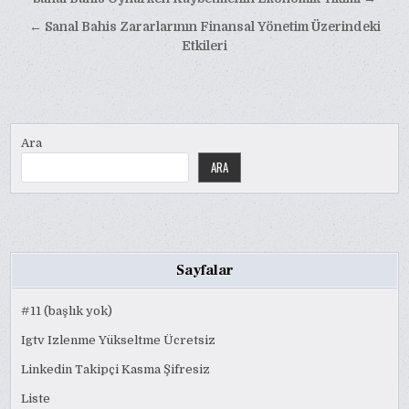
Yazı
gezinmesi
← Sanal Bahis Zararlarının Finansal Yönetim Üzerindeki
Etkileri
Ara
ARA
Sayfalar
#11 (başlık yok)
Igtv Izlenme Yükseltme Ücretsiz
Linkedin Takipçi Kasma Şifresiz
Liste