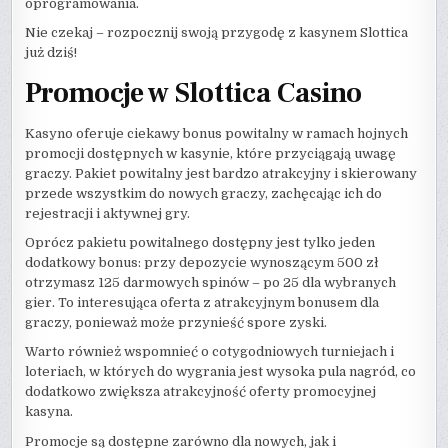
oprogramowania.
Nie czekaj – rozpocznij swoją przygodę z kasynem Slottica
już dziś!
Promocje w Slottica Casino
Kasyno oferuje ciekawy bonus powitalny w ramach hojnych
promocji dostępnych w kasynie, które przyciągają uwagę
graczy. Pakiet powitalny jest bardzo atrakcyjny i skierowany
przede wszystkim do nowych graczy, zachęcając ich do
rejestracji i aktywnej gry.
Oprócz pakietu powitalnego dostępny jest tylko jeden
dodatkowy bonus: przy depozycie wynoszącym 500 zł
otrzymasz 125 darmowych spinów – po 25 dla wybranych
gier. To interesująca oferta z atrakcyjnym bonusem dla
graczy, ponieważ może przynieść spore zyski.
Warto również wspomnieć o cotygodniowych turniejach i
loteriach, w których do wygrania jest wysoka pula nagród, co
dodatkowo zwiększa atrakcyjność oferty promocyjnej
kasyna.
Promocje są dostępne zarówno dla nowych, jak i