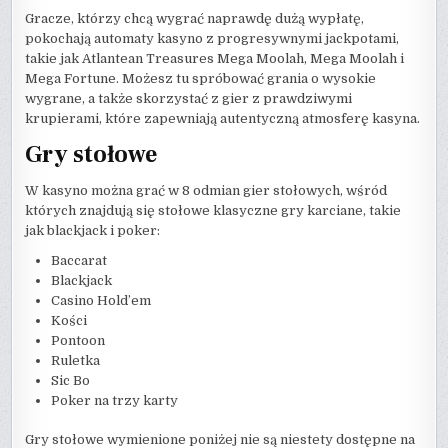
Gracze, którzy chcą wygrać naprawdę dużą wypłatę,
pokochają automaty kasyno z progresywnymi jackpotami,
takie jak Atlantean Treasures Mega Moolah, Mega Moolah i
Mega Fortune. Możesz tu spróbować grania o wysokie
wygrane, a także skorzystać z gier z prawdziwymi
krupierami, które zapewniają autentyczną atmosferę kasyna.
Gry stołowe
W kasyno można grać w 8 odmian gier stołowych, wśród
których znajdują się stołowe klasyczne gry karciane, takie
jak blackjack i poker:
Baccarat
Blackjack
Casino Hold’em
Kości
Pontoon
Ruletka
Sic Bo
Poker na trzy karty
Gry stołowe wymienione poniżej nie są niestety dostępne na