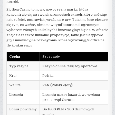
nagród.
Slottica Casino to nowa, nowoczesna marka, która
koncentruje się na swoich promocjach i grach, które, mówiąc
najprościej, poprawiają wrażenia z gry. Tutaj możesz cieszyć
się tym, co ważne, niesamowitymi bonusami i ogromnym
wyborem różnych unikalnych i innowacyjnych gier. W ofercie
znajdziesz także unikalne propozycje, takie jak nietypowe
gry i innowacyjne rozwiązania, które wyróżniają Slottica na
tle konkurencji.
Cecha
Szczegóły
Typ kasyna
Kasyno online, zakłady sportowe
Kraj
Polska
Waluta
PLN (Polski Złoty)
Licencja
Licencja na gry hazardowe wydana
przez rząd Curacao
Bonus powitalny
Do 1500 PLN + 200 darmowych
spinów