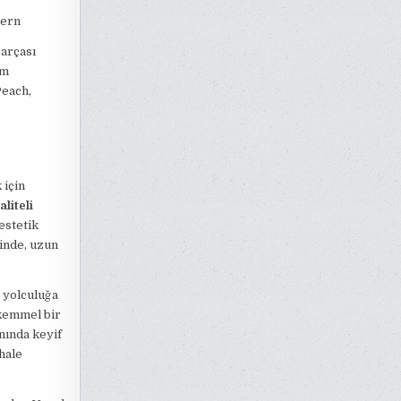
dern
parçası
ım
Peach,
 için
liteli
estetik
inde, uzun
r yolculuğa
ükemmel bir
anında keyif
hale