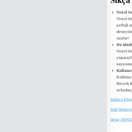
Sıkça
Vozol G
Vozol Ge
şeftali 
deneyim
uzatır!
Bu shish
Vozol Ge
yapısıyl
sayesind
Kullanıc
Kullanıc
Birçok k
arkadaşl
Saltica Dig
Salt Water
Gear 10000