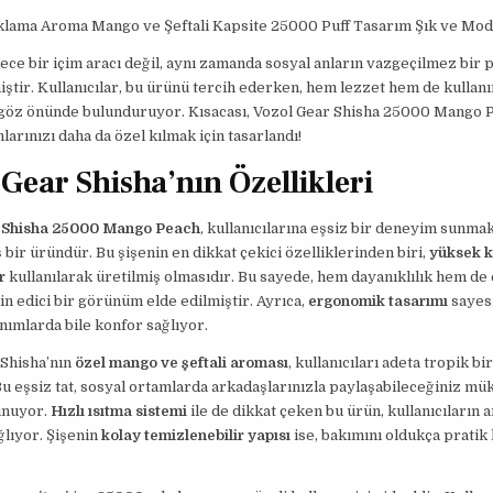
ıklama Aroma Mango ve Şeftali Kapsite 25000 Puff Tasarım Şık ve Mo
dece bir içim aracı değil, aynı zamanda sosyal anların vazgeçilmez bir 
iştir. Kullanıcılar, bu ürünü tercih ederken, hem lezzet hem de kullan
ı göz önünde bulunduruyor. Kısacası, Vozol Gear Shisha 25000 Mango 
larınızı daha da özel kılmak için tasarlandı!
 Gear Shisha’nın Özellikleri
 Shisha 25000 Mango Peach
, kullanıcılarına eşsiz bir deneyim sunmak
 bir üründür. Bu şişenin en dikkat çekici özelliklerinden biri,
yüksek ka
r
kullanılarak üretilmiş olmasıdır. Bu sayede, hem dayanıklılık hem de 
in edici bir görünüm elde edilmiştir. Ayrıca,
ergonomik tasarımı
sayes
anımlarda bile konfor sağlıyor.
 Shisha’nın
özel mango ve şeftali aroması
, kullanıcıları adeta tropik bi
Bu eşsiz tat, sosyal ortamlarda arkadaşlarınızla paylaşabileceğiniz m
unuyor.
Hızlı ısıtma sistemi
ile de dikkat çeken bu ürün, kullanıcıların 
ğlıyor. Şişenin
kolay temizlenebilir yapısı
ise, bakımını oldukça pratik 