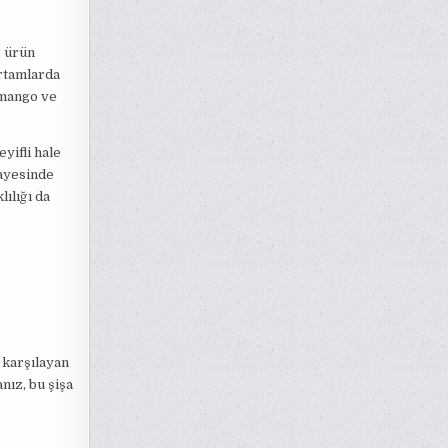
r ürün
ortamlarda
 mango ve
yifli hale
ayesinde
lılığı da
 karşılayan
nız, bu şişa