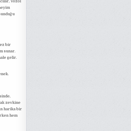
cılar, Vozol
eneyim
 sunduğu
ez bir
im sunar.
ale gelir.
enek.
sinde,
mak zevkine
in harika bir
narken hem