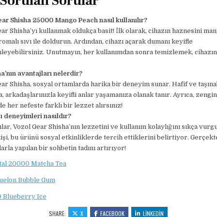
 Sorulan Sorular
ear Shisha 25000 Mango Peach nasıl kullanılır?
ar Shisha’yı kullanmak oldukça basit! İlk olarak, cihazın haznesini ma
aromalı sıvı ile doldurun. Ardından, cihazı açarak dumanı keyifle
leyebilirsiniz. Unutmayın, her kullanımdan sonra temizlemek, cihazı
a’nın avantajları nelerdir?
ar Shisha, sosyal ortamlarda harika bir deneyim sunar. Hafif ve taşına
a, arkadaşlarınızla keyifli anlar yaşamanıza olanak tanır. Ayrıca, zengi
e her nefeste farklı bir lezzet alırsınız!
ı deneyimleri nasıldır?
ılar, Vozol Gear Shisha’nın lezzetini ve kullanım kolaylığını sıkça vurg
işi, bu ürünü sosyal etkinliklerde tercih ettiklerini belirtiyor. Gerçekt
arla yapılan bir sohbetin tadını artırıyor!
ital 20000 Matcha Tea
melon Bubble Gum
 Blueberry Ice
SHARE:
X
FACEBOOK
LINKEDIN