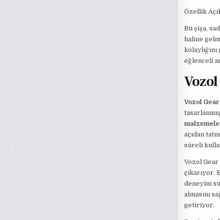
Özellik Aç
Bu şişa, sa
haline gelm
kolaylığın
eğlenceli an
Vozol
Vozol Gear
tasarlanmış
malzemele
açıdan tatm
süreli kull
Vozol Gear
çıkarıyor. 
deneyim s
almasını sa
getiriyor.