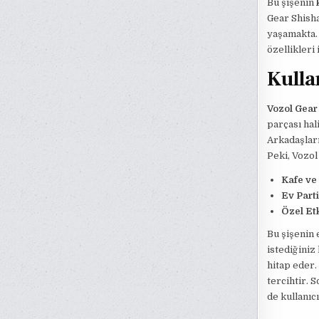
Bu şişenin
Gear Shisha
yaşamakta.
özellikleri 
Kulla
Vozol Gear
parçası hal
Arkadaşların
Peki, Vozol
Kafe ve
Ev Parti
Özel Etk
Bu şişenin 
istediğiniz
hitap eder.
tercihtir. 
de kullanıc