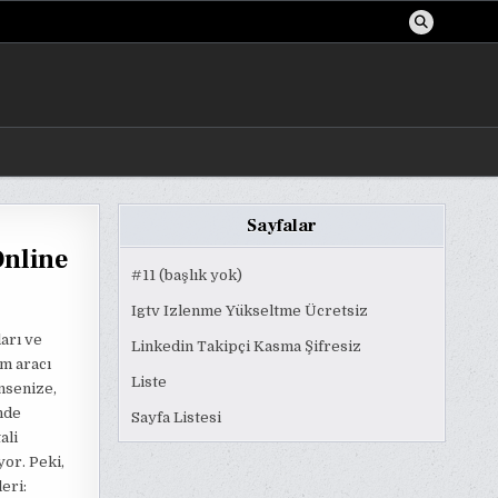
Sayfalar
Online
#11 (başlık yok)
Igtv Izlenme Yükseltme Ücretsiz
ları ve
Linkedin Takipçi Kasma Şifresiz
im aracı
Liste
nsenize,
inde
Sayfa Listesi
ali
yor. Peki,
eri: