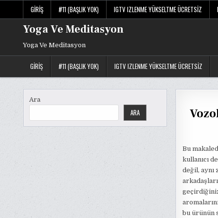
Skip
GIRIŞ
#11 (BAŞLIK YOK)
IGTV IZLENME YÜKSELTME ÜCRETSIZ
to
content
Yoga Ve Meditasyon
Yoga Ve Meditasyon
GIRIŞ
#11 (BAŞLIK YOK)
IGTV IZLENME YÜKSELTME ÜCRETSIZ
Ara
Vozo
ARA
Bu makale
kullanıcı d
değil, aynı
arkadaşları
geçirdiğini
aromalarını
bu ürünün s