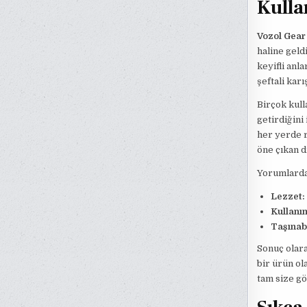
Kulla
Vozol Gear
haline geld
keyifli anl
şeftali kar
Birçok kull
getirdiğini 
her yerde ra
öne çıkan d
Yorumlarda 
Lezzet:
Kullanım
Taşınabi
Sonuç olara
bir ürün ol
tam size gör