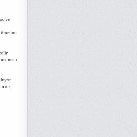
ngo ve
n ömrünü
bilir
n aroması
uluyor.
en de,