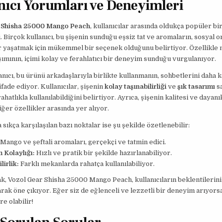
nıcı Yorumları ve Deneyimleri
 Shisha 25000 Mango Peach
, kullanıcılar arasında oldukça popüler bi
i. Birçok kullanıcı, bu şişenin sunduğu eşsiz tat ve aromaların, sosyal 
ar yaşatmak için mükemmel bir seçenek olduğunu belirtiyor. Özellikle
ışımının, içimi kolay ve ferahlatıcı bir deneyim sunduğu vurgulanıyor.
anıcı, bu ürünü arkadaşlarıyla birlikte kullanmanın, sohbetlerini daha ke
ifade ediyor. Kullanıcılar, şişenin
kolay taşınabilirliği
ve
şık tasarımı
s
hatlıkla kullanılabildiğini belirtiyor. Ayrıca, şişenin kalitesi ve dayanık
iğer özellikler arasında yer alıyor.
sıkça karşılaşılan bazı noktalar ise şu şekilde özetlenebilir:
Mango ve şeftali aromaları, gerçekçi ve tatmin edici.
 Kolaylığı:
Hızlı ve pratik bir şekilde hazırlanabiliyor.
lirlik:
Farklı mekanlarda rahatça kullanılabiliyor.
k, Vozol Gear Shisha 25000 Mango Peach, kullanıcıların beklentilerini
arak öne çıkıyor. Eğer siz de eğlenceli ve lezzetli bir deneyim arıyorsa
e olabilir!