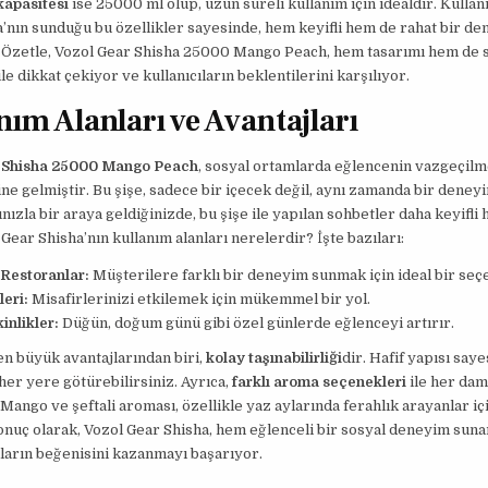
kapasitesi
ise 25000 ml olup, uzun süreli kullanım için idealdir. Kullanı
’nın sunduğu bu özellikler sayesinde, hem keyifli hem de rahat bir d
 Özetle, Vozol Gear Shisha 25000 Mango Peach, hem tasarımı hem de
ile dikkat çekiyor ve kullanıcıların beklentilerini karşılıyor.
nım Alanları ve Avantajları
 Shisha 25000 Mango Peach
, sosyal ortamlarda eğlencenin vazgeçilm
ine gelmiştir. Bu şişe, sadece bir içecek değil, aynı zamanda bir deney
ızla bir araya geldiğinizde, bu şişe ile yapılan sohbetler daha keyifli h
 Gear Shisha’nın kullanım alanları nerelerdir? İşte bazıları:
 Restoranlar:
Müşterilere farklı bir deneyim sunmak için ideal bir seç
leri:
Misafirlerinizi etkilemek için mükemmel bir yol.
inlikler:
Düğün, doğum günü gibi özel günlerde eğlenceyi artırır.
en büyük avantajlarından biri,
kolay taşınabilirliği
dir. Hafif yapısı saye
 her yere götürebilirsiniz. Ayrıca,
farklı aroma seçenekleri
ile her da
 Mango ve şeftali aroması, özellikle yaz aylarında ferahlık arayanlar iç
Sonuç olarak, Vozol Gear Shisha, hem eğlenceli bir sosyal deneyim su
ıların beğenisini kazanmayı başarıyor.