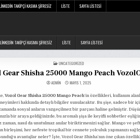
LINKEDIN TAKIPÇI KASMA ŞIFRESIZ
LISTE
SAYFA LISTESI
LINKEDIN TAKIPÇI KASMA ŞIFRESIZ
LISTE
SAYFA LISTESI
POSTED
UNCATEGORIZED
IN
l Gear Shisha 25000 Mango Peach Vozol
ADMIN
MAYIS 1, 2025
de,
Vozol Gear Shisha 25000 Mango Peach
‘in özellikleri, kullanım alan
eneyimleri hakkında detaylı bilgiler sunulacaktır. Bu şişe, sadece bir iç
 zamanda sosyal anların vazgeçilmez bir parçası haline gelmiştir. Düşü
nızla bir araya geldiğinizde, bu aromalı şişa ile keyifli sohbetler eşliğ
z zaman, nasıl da unutulmaz anılar biriktirmenizi sağlar. Mango ve şeft
n birleşimi, her nefeste tropikal bir cennete yolculuk yapmanızı sağlı
unduğu avantajlar neler? İşte, Vozol Gear Shisha’nın öne çıkan özellikl