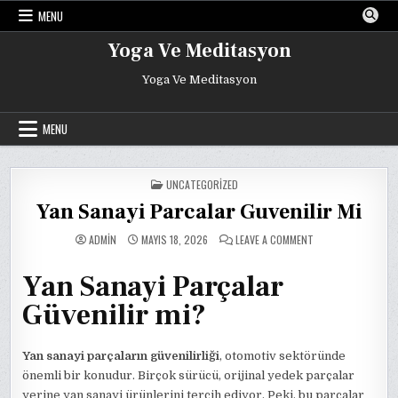
Skip
MENU
to
content
Yoga Ve Meditasyon
Yoga Ve Meditasyon
MENU
POSTED
UNCATEGORIZED
IN
Yan Sanayi Parcalar Guvenilir Mi
ON
ADMIN
MAYIS 18, 2026
LEAVE A COMMENT
YAN
SANAYI
PARCALAR
Yan Sanayi Parçalar
GUVENILIR
MI
Güvenilir mi?
Yan sanayi parçaların güvenilirliği
, otomotiv sektöründe
önemli bir konudur. Birçok sürücü, orijinal yedek parçalar
yerine yan sanayi ürünlerini tercih ediyor. Peki, bu parçalar