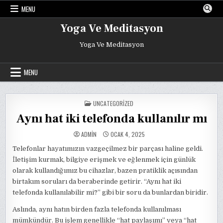
Skip
MENU
to
content
Yoga Ve Meditasyon
Yoga Ve Meditasyon
MENU
POSTED
UNCATEGORIZED
IN
Aynı hat iki telefonda kullanılır mı
ADMIN
OCAK 4, 2025
Telefonlar hayatımızın vazgeçilmez bir parçası haline geldi.
İletişim kurmak, bilgiye erişmek ve eğlenmek için günlük
olarak kullandığımız bu cihazlar, bazen pratiklik açısından
birtakım soruları da beraberinde getirir. “Aynı hat iki
telefonda kullanılabilir mi?” gibi bir soru da bunlardan biridir.
Aslında, aynı hatın birden fazla telefonda kullanılması
mümkündür. Bu işlem genellikle “hat paylaşımı” veya “hat