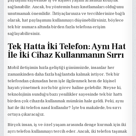
paylaşımı sayesinde iş ve kişisel yaşam arasında kolaylık
sağlanabilir. Ancak, bu yöntemin bazı kısıtlamaları olduğunu
unutmamak önemlidir. İhtiyaçlarınıza ve tercihlerinize bağlı
olarak, hat paylaşımını kullanmayı düşünebilirsiniz, böylece
tek bir numara altında birden fazla telefona erişim
sağlayabilirsiniz.
Tek Hatta İki Telefon: Aynı Hat
İle İki Cihaz Kullanmanın Sırrı
Mobil iletişimin hızla geliştiği günümüzde, insanlar her
zamankinden daha fazla bağlantıda kalmak istiyor. Tek bir
telefondan çıkmadan hem işle ilgilenmek hem de kişisel
hayatı yönetmek zorlu bir görev haline gelebilir. Neyse ki,
teknolojinin sunduğu bazı yenilikler sayesinde tek bir hattı
birden çok cihazda kullanmak mümkün hale geldi. Peki, aynı
hat ile iki telefon nasıl kullanılır? İşte bu makalede, bu sırrı
ortaya çıkaracağız.
Birçok insan, iş ve özel yaşam arasında denge kurmak için iki
ayrı telefon kullanmayı tercih eder. Ancak, iki telefon taşımak