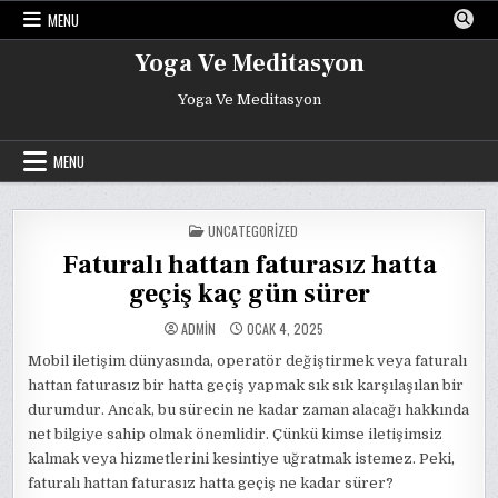
Skip
MENU
to
content
Yoga Ve Meditasyon
Yoga Ve Meditasyon
MENU
POSTED
UNCATEGORIZED
IN
Faturalı hattan faturasız hatta
geçiş kaç gün sürer
ADMIN
OCAK 4, 2025
Mobil iletişim dünyasında, operatör değiştirmek veya faturalı
hattan faturasız bir hatta geçiş yapmak sık sık karşılaşılan bir
durumdur. Ancak, bu sürecin ne kadar zaman alacağı hakkında
net bilgiye sahip olmak önemlidir. Çünkü kimse iletişimsiz
kalmak veya hizmetlerini kesintiye uğratmak istemez. Peki,
faturalı hattan faturasız hatta geçiş ne kadar sürer?